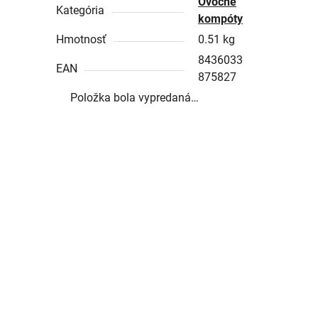
Ovocné
Kategória
kompóty
Hmotnosť
0.51 kg
8436033
EAN
875827
Položka bola vypredaná…