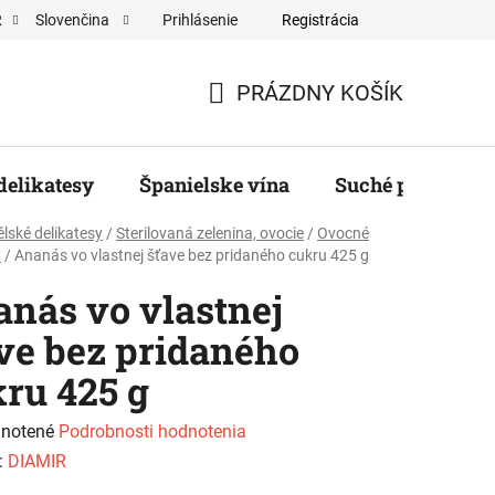
Prihlásenie
Registrácia
R
Slovenčina
ěratelé
PRÁZDNY KOŠÍK
NÁKUPNÝ
KOŠÍK
delikatesy
Španielske vína
Suché plody, ore
lské delikatesy
/
Sterilovaná zelenina, ovocie
/
Ovocné
y
/
Ananás vo vlastnej šťave bez pridaného cukru 425 g
nás vo vlastnej
ve bez pridaného
ru 425 g
rné
notené
Podrobnosti hodnotenia
enie
:
DIAMIR
tu