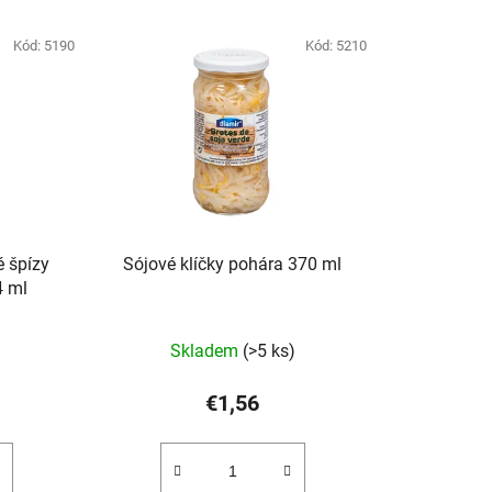
Kód:
5190
Kód:
5210
é špízy
Sójové klíčky pohára 370 ml
4 ml
Skladem
(>5 ks)
€1,56