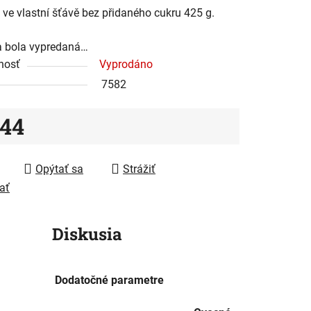
ve vlastní šťávě bez přidaného cukru 425 g.
a bola vypredaná…
nosť
Vyprodáno
7582
iek.
,44
tková cena:
Opýtať sa
Strážiť
ať
Diskusia
Dodatočné parametre