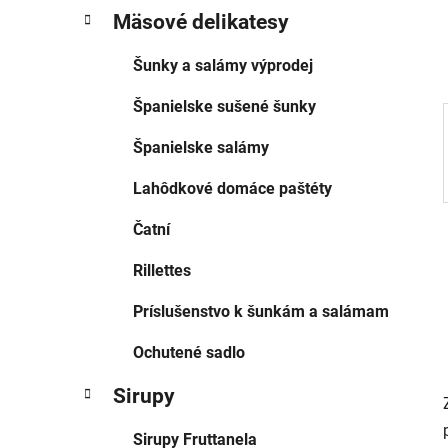
g
e
Mäsové delikatesy
ó
l
r
Šunky a salámy výprodej
i
e
Španielske sušené šunky
Španielske salámy
Lahôdkové domáce paštéty
Čatní
Rillettes
Príslušenstvo k šunkám a salámam
Ochutené sadlo
Sirupy
Sirupy Fruttanela