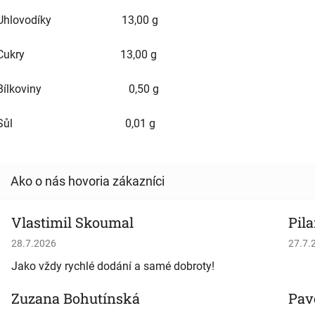
Uhlovodíky 13,00 g
Cukry 13,00 g
Bílkoviny 0,50 g
Sůl 0,01 g
Vlastimil Skoumal
Pila
Hodnotenie obchodu je 5 z 5 hviezdičiek.
Hodno
28.7.2026
27.7.
Jako vždy rychlé dodání a samé dobroty!
Zuzana Bohutínská
Pav