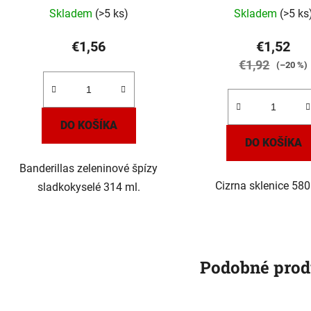
Skladem
(>5 ks)
Skladem
(>5 ks
€1,56
€1,52
€1,92
(–20 %)
DO KOŠÍKA
DO KOŠÍKA
Banderillas zeleninové špízy
Cizrna sklenice 580
sladkokyselé 314 ml.
Podobné prod