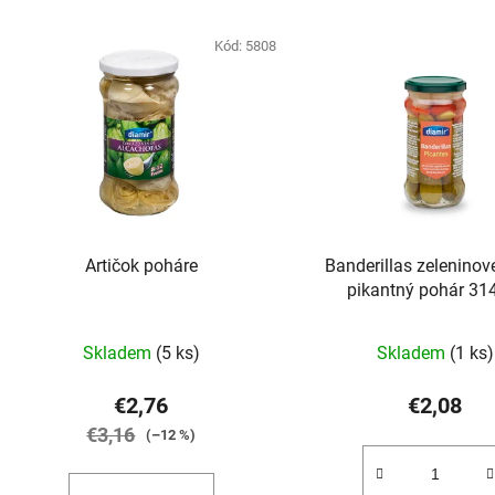
Kód:
5808
Artičok poháre
Banderillas zeleninov
pikantný pohár 31
Skladem
(5 ks)
Skladem
(1 ks)
€2,76
€2,08
€3,16
(–12 %)