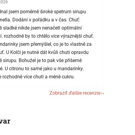
tenie obchodu je 5 z 5 hviezdičiek.
2026
nal jsem poměrně široké spetrum sirupu
nella. Dodání v pořádku a v čas. Chuť:
 sladké nikde jsem nenačetl optimální
í. rozhodně by to chtělo více výraznější chuť.
darinky jsem přemýšlel, co je to vlastně za
uť. U Kolči je nutné dát kvůli chuti opravdu
 sirupu. Bohužel je to pak vše příšerně
é. U citronu to samé jako u mandarinky.
 rozhodně více chuti a méně cukru.
Zobraziť ďalšie recenzie
var