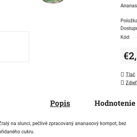
Ananas 
je
0,0
Položk
z
Dostup
5
Kód:
hviezdič
€2
Jedno
Tlač
Zdieľ
Popis
Hodnotenie
Zralý na slunci, pečlivě zpracovaný ananasový kompot, bez
přidaného cukru.