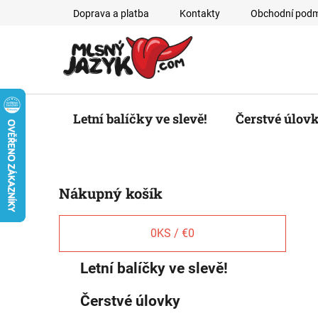
Prejsť
Doprava a platba
Kontakty
Obchodní podm
na
obsah
Letní balíčky ve slevě!
Čerstvé úlov
B
Nákupný košík
o
č
n
0
KS /
€0
ý
K
Preskočiť
Letní balíčky ve slevě!
p
a
kategórie
a
t
Čerstvé úlovky
e
n