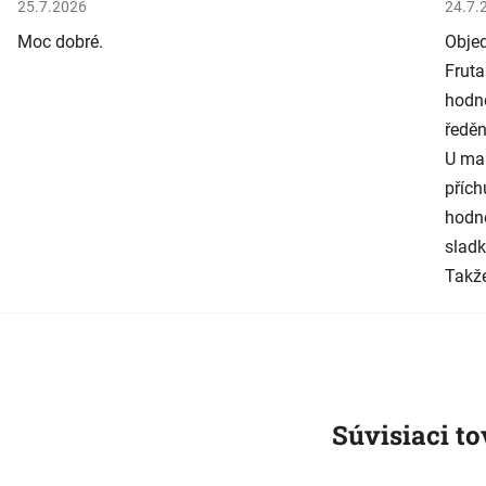
Hodnotenie obchodu je 5 z 5 hviezdičiek.
Hodno
25.7.2026
24.7.
Moc dobré.
Objed
Fruta
hodně
ředěn
U man
přích
hodně
sladk
Takže
Súvisiaci to