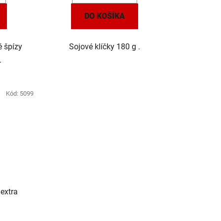
DO KOŠÍKA
é špízy
Sojové klíčky 180 g .
.
Kód:
5099
extra