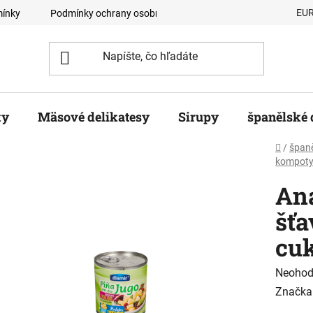
EU
ínky
Podmínky ochrany osobních údajů
Velkoobchodní odb
ky
Mäsové delikatesy
Sirupy
španělské 
Domov
/
španě
kompot
Ana
šťa
cuk
Prieme
Neohod
hodnot
Značka
produk