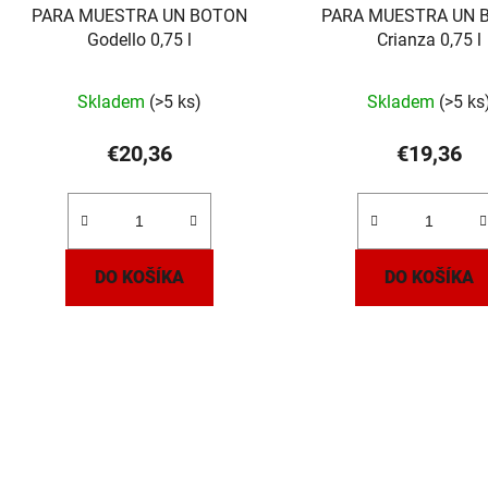
d
PARA MUESTRA UN BOTON
PARA MUESTRA UN 
u
Godello 0,75 l
Crianza 0,75 l
k
t
Skladem
(>5 ks)
Skladem
(>5 ks
o
v
€20,36
€19,36
DO KOŠÍKA
DO KOŠÍKA
O
v
l
á
d
a