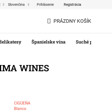
Prihlásenie
Registrácia
R
Slovenčina
ěratelé
PRÁZDNY KOŠÍK
NÁKUPNÝ
KOŠÍK
delikatesy
Španielske vína
Suché plody, ore
CIMA WINES
CIGÜEŇA
Blanco