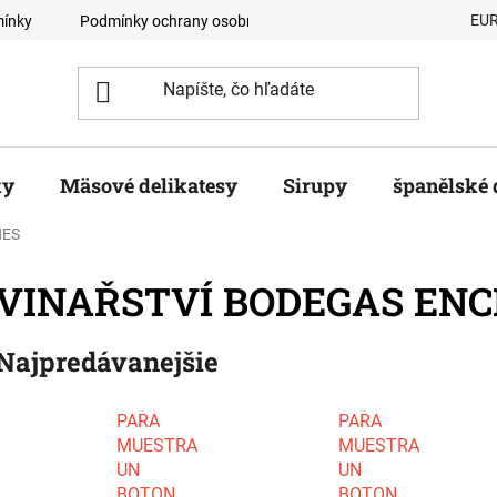
EU
ínky
Podmínky ochrany osobních údajů
Velkoobchodní odb
ky
Mäsové delikatesy
Sirupy
španělské 
NES
VINAŘSTVÍ BODEGAS EN
Najpredávanejšie
PARA
PARA
MUESTRA
MUESTRA
UN
UN
BOTON
BOTON