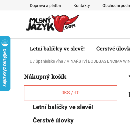
Prejsť
Doprava a platba
Kontakty
Obchodní podm
na
obsah
Letní balíčky ve slevě!
Čerstvé úlov
Domov
/
Španielske vína
/
VINAŘSTVÍ BODEGAS ENCIMA WI
B
Nákupný košík
o
č
n
0
KS /
€0
ý
K
Preskočiť
Letní balíčky ve slevě!
p
a
kategórie
a
t
Čerstvé úlovky
e
n
g