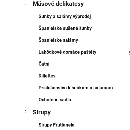
e
Mäsové delikatesy
ó
l
r
Šunky a salámy výprodej
i
e
Španielske sušené šunky
Španielske salámy
Lahôdkové domáce paštéty
Čatní
Rillettes
Príslušenstvo k šunkám a salámam
Ochutené sadlo
Sirupy
Sirupy Fruttanela