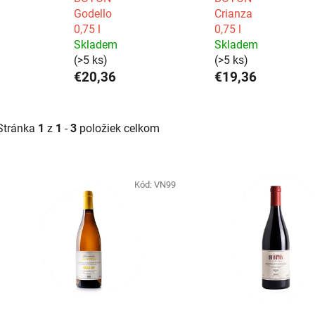
Godello
Crianza
0,75 l
0,75 l
Skladem
Skladem
(>5 ks)
(>5 ks)
€20,36
€19,36
Stránka
1
z
1
-
3
položiek celkom
V
ý
Kód:
VN99
p
i
s
p
r
o