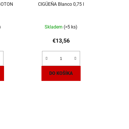
u
BOTON
CIGÜEŇA Blanco 0,75 l
k
t
o
)
Skladem
(>5 ks)
v
€13,56
DO KOŠÍKA