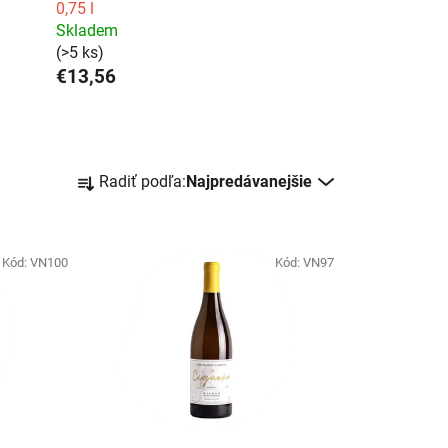
0,75 l
Skladem
(>5 ks)
€13,56
R
Radiť podľa:
Najpredávanejšie
a
d
e
Kód:
VN100
n
Kód:
VN97
i
e
p
r
o
d