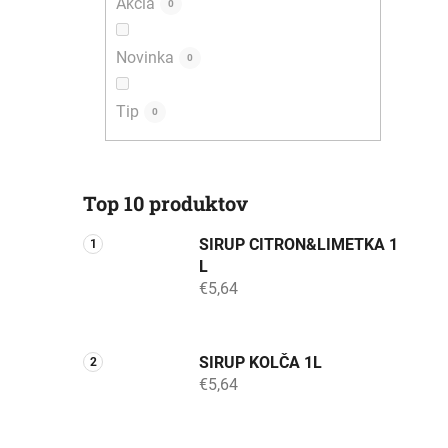
Akcia
0
Novinka
0
Tip
0
Top 10 produktov
SIRUP CITRON&LIMETKA 1
L
€5,64
SIRUP KOLČA 1L
€5,64