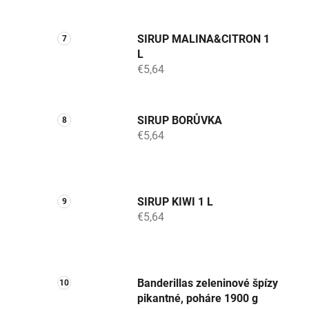
SIRUP MALINA&CITRON 1
L
€5,64
SIRUP BORŮVKA
€5,64
SIRUP KIWI 1 L
€5,64
Banderillas zeleninové špízy
pikantné, poháre 1900 g