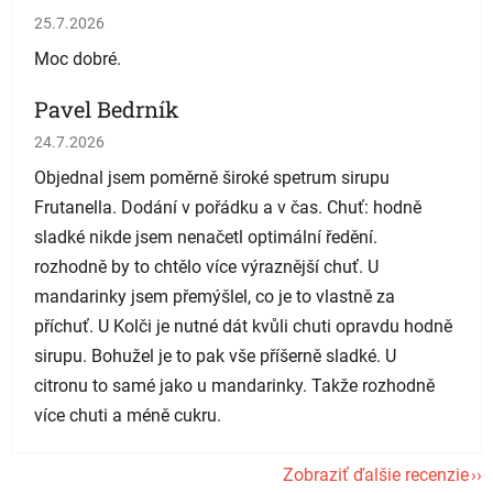
Hodnotenie obchodu je 5 z 5 hviezdičiek.
25.7.2026
Moc dobré.
Pavel Bedrník
Hodnotenie obchodu je 5 z 5 hviezdičiek.
24.7.2026
Objednal jsem poměrně široké spetrum sirupu
Frutanella. Dodání v pořádku a v čas. Chuť: hodně
sladké nikde jsem nenačetl optimální ředění.
rozhodně by to chtělo více výraznější chuť. U
mandarinky jsem přemýšlel, co je to vlastně za
příchuť. U Kolči je nutné dát kvůli chuti opravdu hodně
sirupu. Bohužel je to pak vše příšerně sladké. U
citronu to samé jako u mandarinky. Takže rozhodně
více chuti a méně cukru.
Zobraziť ďalšie recenzie