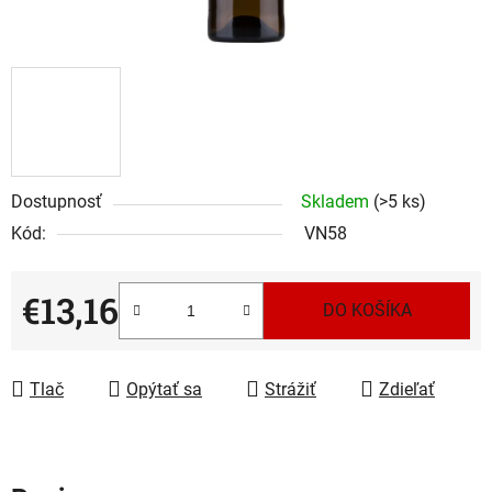
Dostupnosť
Skladem
(>5 ks)
Kód:
VN58
€13,16
DO KOŠÍKA
Jednotková cena:
Tlač
Opýtať sa
Strážiť
Zdieľať