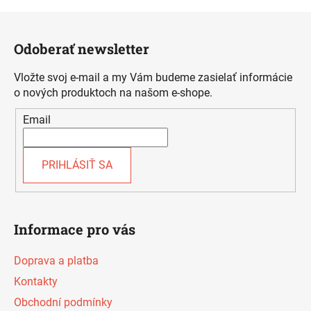
Z
á
Odoberať newsletter
p
ä
Vložte svoj e-mail a my Vám budeme zasielať informácie
t
o nových produktoch na našom e-shope.
i
Email
e
PRIHLÁSIŤ SA
Informace pro vás
Doprava a platba
Kontakty
Obchodní podmínky