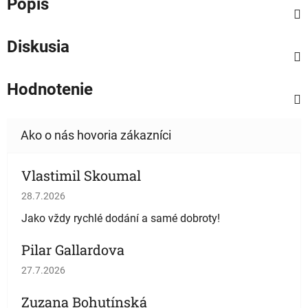
Popis
Diskusia
Hodnotenie
Vlastimil Skoumal
Hodnotenie obchodu je 5 z 5 hviezdičiek.
28.7.2026
Jako vždy rychlé dodání a samé dobroty!
Pilar Gallardova
Hodnotenie obchodu je 5 z 5 hviezdičiek.
27.7.2026
Zuzana Bohutínská