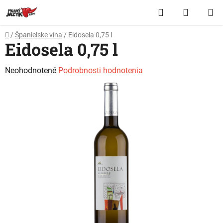
Prejsť
Hľadať
NÁKUP
na
obsah
KOŠÍK
Domov
/
Španielske vína
/
Eidosela 0,75 l
Eidosela 0,75 l
Priemerné
Neohodnotené
Podrobnosti hodnotenia
hodnotenie
produktu
je
0,0
z
5
hviezdičiek.