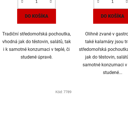
DO KOŠÍKA
DO KOŠÍKA
Tradiční středomořská pochoutka,
Olihně zvané v gastr
vhodná jak do těstovin, salátů, tak
také kalamáry jsou tr
i k samotné konzumaci v teplé, či
středomořská pochoutk
studené úpravě.
jak do těstovin, salátů
samotné konzumaci v t
studené...
Kód:
7789