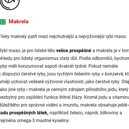
Makrela
Filety makrely patří mezi nejchutnější a nejvýživnější rybí maso.
Rybí maso, je pro lidské tělo
velice prospěšné
a makrela je v to
ohledu pro lidský organismus zlatý důl. Podle odborníků, bycho
ryby měli konzumovat aspoň dvakrát týdně. Pokud nemáte
k dispozici čerstvé ryby, jsou rychlým řešením ryby v konzervě, kt
umějí uchovat veškeré výživové vlastnosti, jako čerstvé ryby.
Ste
jako jiné ryby i makrela je cenným zdrojem přírodního jódu, který
nezbytný pro zajištění funkce štítné žlázy. Kromě jodu a vitamin
důležitého pro správné vidění a imunitu, makrela obsahuje ještě
řadu prospěšných látek
,
například železo, vápník, bílkoviny a
zejména omega-3 mastné kyseliny.