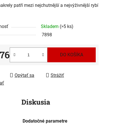
akrely patří mezi nejchutnější a nejvýživnější rybí
nosť
Skladem
(>5 ks)
7898
iek.
,76
DO KOŠÍKA
tková cena:
Opýtať sa
Strážiť
ať
Diskusia
Dodatočné parametre