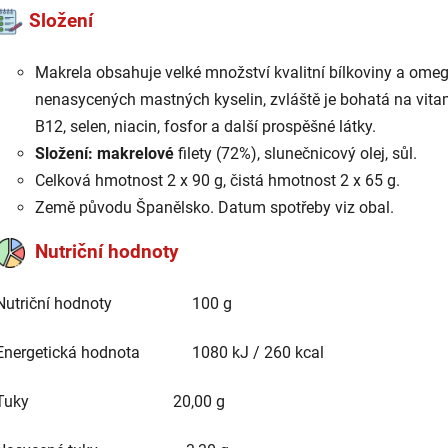
Složení
Makrela
obsahuje velké množství kvalitní bílkoviny a ome
nenasycených mastných kyselin, zvláště je bohatá na vita
B12, selen, niacin, fosfor a další prospěšné látky.
Složení:
makrelové
filety (72%), slunečnicový olej, sůl.
Celková hmotnost 2 x 90 g, čistá hmotnost 2 x 65 g.
Země původu Španělsko. Datum spotřeby viz obal.
Nutriční hodnoty
Nutriční hodnoty 100 g
Energetická hodnota 1080 kJ / 260 kcal
Tuky 20,00 g