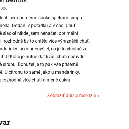
tenie obchodu je 5 z 5 hviezdičiek.
2026
nal jsem poměrně široké spetrum sirupu
nella. Dodání v pořádku a v čas. Chuť:
 sladké nikde jsem nenačetl optimální
í. rozhodně by to chtělo více výraznější chuť.
darinky jsem přemýšlel, co je to vlastně za
uť. U Kolči je nutné dát kvůli chuti opravdu
 sirupu. Bohužel je to pak vše příšerně
é. U citronu to samé jako u mandarinky.
 rozhodně více chuti a méně cukru.
Zobraziť ďalšie recenzie
var