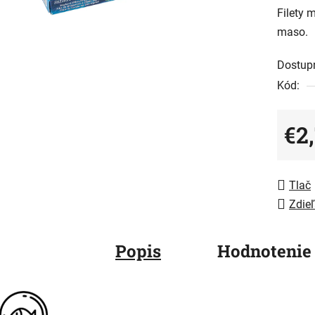
Filety m
je
maso.
0,0
z
Dostup
5
Kód:
hviezdič
€2
Jedno
Tlač
Zdieľ
Popis
Hodnotenie