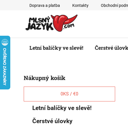
Prejsť
Doprava a platba
Kontakty
Obchodní podm
na
obsah
Letní balíčky ve slevě!
Čerstvé úlov
B
Nákupný košík
o
č
n
0
KS /
€0
ý
K
Preskočiť
Letní balíčky ve slevě!
p
a
kategórie
a
t
Čerstvé úlovky
e
n