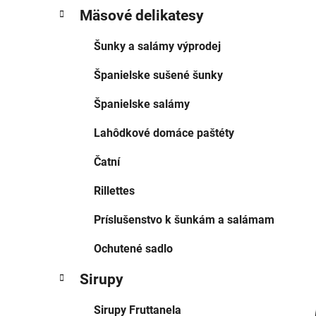
g
e
Mäsové delikatesy
ó
l
r
Šunky a salámy výprodej
i
e
Španielske sušené šunky
Španielske salámy
Lahôdkové domáce paštéty
Čatní
Rillettes
Príslušenstvo k šunkám a salámam
Ochutené sadlo
Sirupy
Sirupy Fruttanela