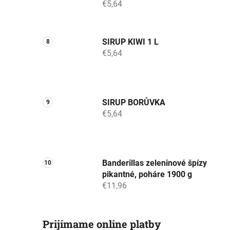
€5,64
SIRUP KIWI 1 L
€5,64
SIRUP BORŮVKA
€5,64
Banderillas zeleninové špízy
pikantné, poháre 1900 g
€11,96
Prijímame online platby