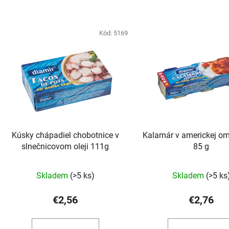
Kód:
5169
Kúsky chápadiel chobotnice v
Kalamár v americkej om
slnečnicovom oleji 111g
85 g
Skladem
(>5 ks)
Skladem
(>5 ks
€2,56
€2,76