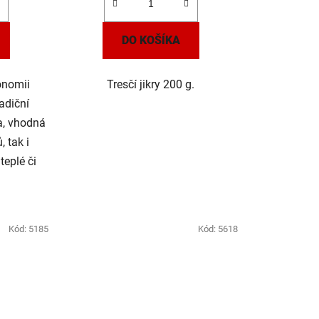
DO KOŠÍKA
onomii
Tresčí jikry 200 g.
adiční
a, vhodná
, tak i
eplé či
Kód:
5185
Kód:
5618