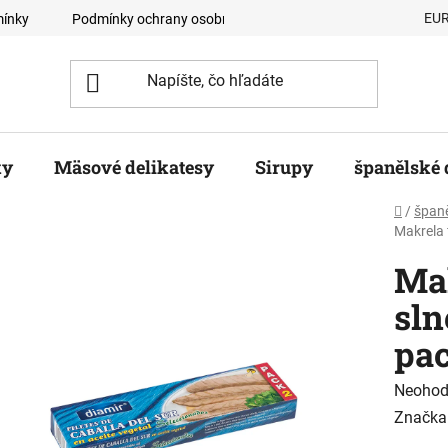
EU
ínky
Podmínky ochrany osobních údajů
Velkoobchodní odb
ky
Mäsové delikatesy
Sirupy
španělské 
Domov
/
španě
Makrela 
Mak
sln
pa
Prieme
Neohod
hodnot
Značka
produk