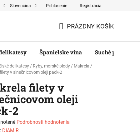
Prihlásenie
Registrácia
R
Slovenčina
ěratelé
PRÁZDNY KOŠÍK
NÁKUPNÝ
KOŠÍK
delikatesy
Španielske vína
Suché plody, ore
lské delikatesy
/
Ryby, morské plody
/
Makrela
/
filety v slnečnicovom oleji pack-2
rela filety v
ečnicovom oleji
ck-2
rné
notené
Podrobnosti hodnotenia
enie
:
DIAMIR
tu