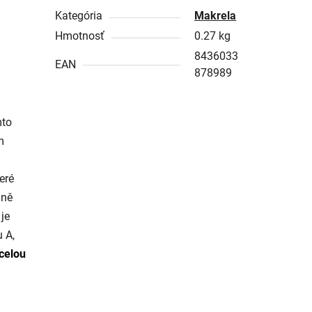
Kategória
Makrela
Hmotnosť
0.27 kg
8436033
EAN
878989
mto
m
eré
jně
 je
u A,
celou