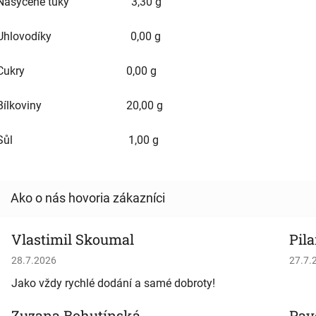
Nasycené tuky 3,30 g
Uhlovodíky 0,00 g
Cukry 0,00 g
Bílkoviny 20,00 g
Sůl 1,00 g
Vlastimil Skoumal
Pila
Hodnotenie obchodu je 5 z 5 hviezdičiek.
Hodno
28.7.2026
27.7.
Jako vždy rychlé dodání a samé dobroty!
Zuzana Bohutínská
Pav