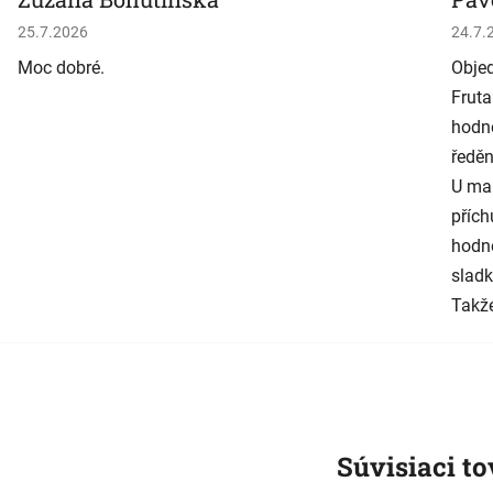
Hodnotenie obchodu je 5 z 5 hviezdičiek.
Hodno
25.7.2026
24.7.
Moc dobré.
Objed
Fruta
hodně
ředěn
U man
přích
hodně
sladk
Takže
Súvisiaci to