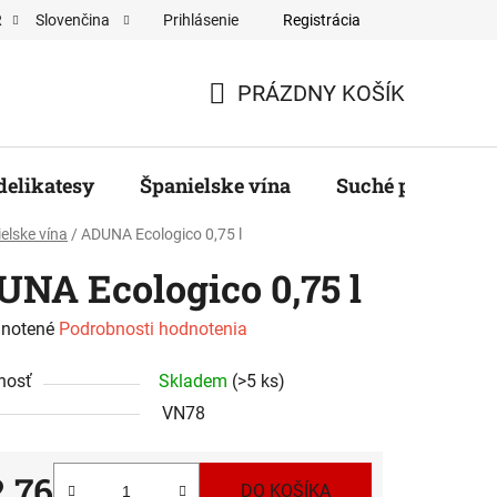
Prihlásenie
Registrácia
R
Slovenčina
ěratelé
PRÁZDNY KOŠÍK
NÁKUPNÝ
KOŠÍK
delikatesy
Španielske vína
Suché plody, ore
elske vína
/
ADUNA Ecologico 0,75 l
NA Ecologico 0,75 l
rné
notené
Podrobnosti hodnotenia
enie
nosť
Skladem
(>5 ks)
tu
VN78
2,76
DO KOŠÍKA