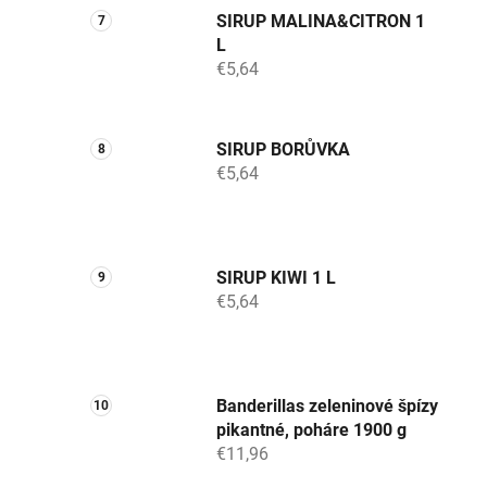
SIRUP MALINA&CITRON 1
L
€5,64
SIRUP BORŮVKA
€5,64
SIRUP KIWI 1 L
€5,64
Banderillas zeleninové špízy
pikantné, poháre 1900 g
€11,96