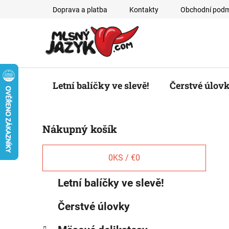
Prejsť
Doprava a platba
Kontakty
Obchodní podm
na
obsah
Letní balíčky ve slevě!
Čerstvé úlov
B
Nákupný košík
o
č
n
0
KS /
€0
ý
K
Preskočiť
Letní balíčky ve slevě!
p
a
kategórie
a
t
Čerstvé úlovky
e
n
g
e