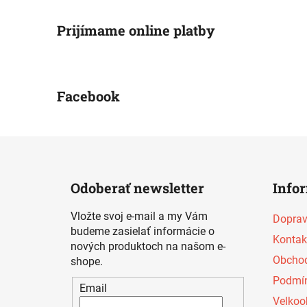
Prijímame online platby
Facebook
Z
á
Odoberať newsletter
Info
p
ä
Vložte svoj e-mail a my Vám
Doprav
t
budeme zasielať informácie o
Kontak
i
nových produktoch na našom e-
Obchod
shope.
e
Podmín
Email
Velkoo