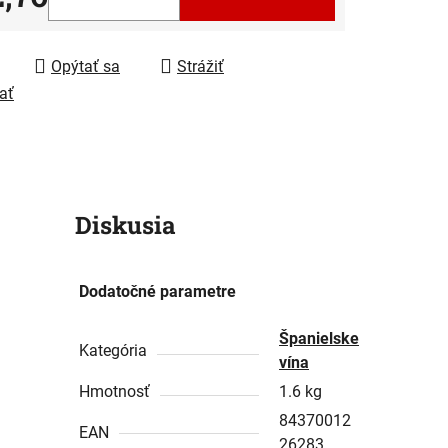
tková cena:
iek.
Opýtať sa
Strážiť
ať
Diskusia
Dodatočné parametre
Španielske
Kategória
vína
Hmotnosť
1.6 kg
84370012
EAN
26283