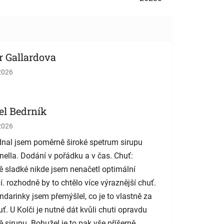
r Gallardova
tenie obchodu je 5 z 5 hviezdičiek.
2026
el Bedrník
tenie obchodu je 5 z 5 hviezdičiek.
2026
nal jsem poměrně široké spetrum sirupu
nella. Dodání v pořádku a v čas. Chuť:
 sladké nikde jsem nenačetl optimální
í. rozhodně by to chtělo více výraznější chuť.
darinky jsem přemýšlel, co je to vlastně za
uť. U Kolči je nutné dát kvůli chuti opravdu
 sirupu. Bohužel je to pak vše příšerně