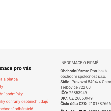
INFORMACE O FIRMĚ
rmace pro vás
Obchodní firma:
Porubská
obchodní společnost s.r.o.
a a platba
Sídlo:
Provozní 5494/4 Ostr
ty
Třebovice 722 00
IČO:
26853949
ní podmínky
DIČ:
CZ 26853949
ky ochrany osobních údajů
Číslo účtu CZK:
2101887666
bchodní odběratelé