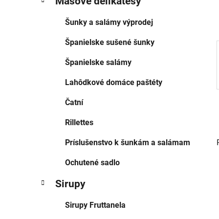
Mäsové delikatesy
ó
l
r
Šunky a salámy výprodej
i
e
Španielske sušené šunky
Španielske salámy
Lahôdkové domáce paštéty
Čatní
Rillettes
Príslušenstvo k šunkám a salámam
Ochutené sadlo
Sirupy
Sirupy Fruttanela