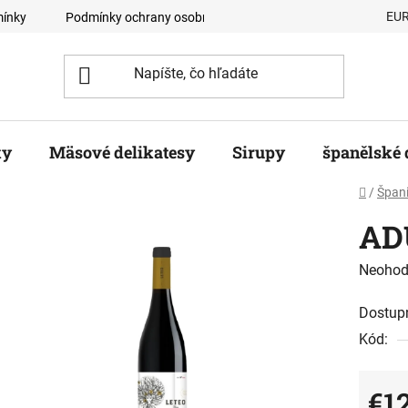
EU
ínky
Podmínky ochrany osobních údajů
Velkoobchodní odb
ky
Mäsové delikatesy
Sirupy
španělské 
Domov
/
Špani
ADU
Prieme
Neohod
hodnot
Dostup
produk
Kód:
je
0,0
z
€1