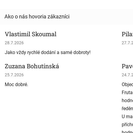
Vlastimil Skoumal
Pila
Hodnotenie obchodu je 5 z 5 hviezdičiek.
Hodno
28.7.2026
27.7.
Jako vždy rychlé dodání a samé dobroty!
Zuzana Bohutínská
Pav
Hodnotenie obchodu je 5 z 5 hviezdičiek.
Hodno
25.7.2026
24.7.
Moc dobré.
Objed
Fruta
hodně
ředěn
U man
přích
hodně