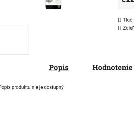
5
Jedno
hviezdič
Tlač
Zdieľ
Popis
Hodnotenie
Popis produktu nie je dostupný