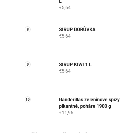
L
€5,64
SIRUP BORŮVKA
€5,64
SIRUP KIWI 1 L
€5,64
Banderillas zeleninové špízy
pikantné, poháre 1900 g
€11,96