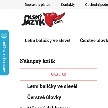
Prejsť
Doprava a platba
Kontakty
Obchodní podm
na
obsah
Letní balíčky ve slevě!
Čerstvé úlov
B
Nákupný košík
o
č
n
0
KS /
€0
ý
K
Preskočiť
Letní balíčky ve slevě!
p
a
kategórie
a
t
Čerstvé úlovky
e
n
g
e