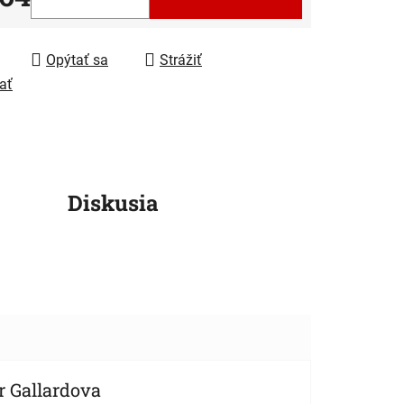
tková cena:
iek.
Opýtať sa
Strážiť
ať
Diskusia
r Gallardova