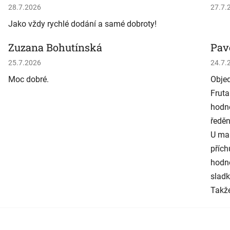
Hodnotenie obchodu je 5 z 5 hviezdičiek.
Hodno
28.7.2026
27.7.
Jako vždy rychlé dodání a samé dobroty!
Zuzana Bohutínská
Pav
Hodnotenie obchodu je 5 z 5 hviezdičiek.
Hodno
25.7.2026
24.7.
Moc dobré.
Objed
Fruta
hodně
ředěn
U man
přích
hodně
sladk
Takže