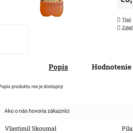
5
Jedno
hviezdič
Tlač
Zdieľ
Popis
Hodnotenie
Popis produktu nie je dostupný
Vlastimil Skoumal
Pila