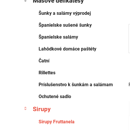
Mäsové delikatesy
ó
l
r
Šunky a salámy výprodej
i
e
Španielske sušené šunky
Španielske salámy
Lahôdkové domáce paštéty
Čatní
Rillettes
Príslušenstvo k šunkám a salámam
Ochutené sadlo
Sirupy
Sirupy Fruttanela