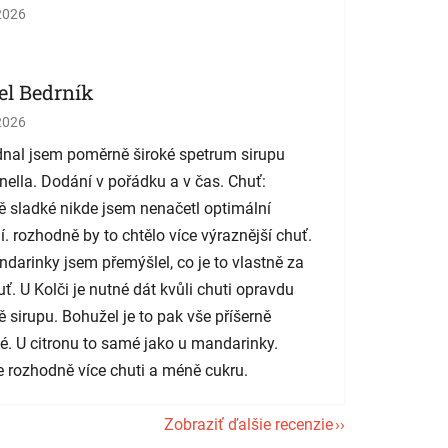
tenie obchodu je 5 z 5 hviezdičiek.
2026
el Bedrník
tenie obchodu je 5 z 5 hviezdičiek.
2026
nal jsem poměrně široké spetrum sirupu
nella. Dodání v pořádku a v čas. Chuť:
 sladké nikde jsem nenačetl optimální
í. rozhodně by to chtělo více výraznější chuť.
darinky jsem přemýšlel, co je to vlastně za
uť. U Kolči je nutné dát kvůli chuti opravdu
 sirupu. Bohužel je to pak vše příšerně
é. U citronu to samé jako u mandarinky.
 rozhodně více chuti a méně cukru.
Zobraziť ďalšie recenzie