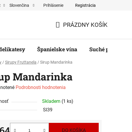
Prihlásenie
Registrácia
R
Slovenčina
ěratelé
PRÁZDNY KOŠÍK
NÁKUPNÝ
KOŠÍK
delikatesy
Španielske vína
Suché plody, ore
y
/
Sirupy Fruttanela
/
Sirup Mandarinka
rup Mandarinka
rné
notené
Podrobnosti hodnotenia
enie
nosť
Skladem
(1 ks)
tu
SI39
,64
DO KOŠÍKA