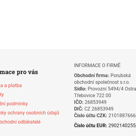
INFORMACE O FIRMĚ
rmace pro vás
Obchodní firma:
Porubská
obchodní společnost s.r.o.
a a platba
Sídlo:
Provozní 5494/4 Ostr
ty
Třebovice 722 00
IČO:
26853949
ní podmínky
DIČ:
CZ 26853949
ky ochrany osobních údajů
Číslo účtu CZK:
2101887666
bchodní odběratelé
Číslo účtu EUR:
2902140255