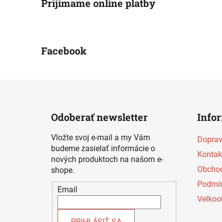
Prijímame online platby
Facebook
Z
á
Odoberať newsletter
Info
p
ä
Vložte svoj e-mail a my Vám
Doprav
t
budeme zasielať informácie o
Kontak
i
nových produktoch na našom e-
Obchod
shope.
e
Podmín
Email
Velkoo
PRIHLÁSIŤ SA