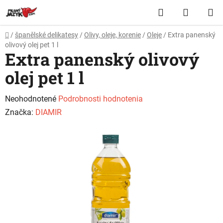
Prejsť
Hľadať
NÁKUP
na
obsah
KOŠÍK
Domov
/
španělské delikatesy
/
Olivy, oleje, korenie
/
Oleje
/
Extra panenský
olivový olej pet 1 l
Extra panenský olivový
olej pet 1 l
Priemerné
Neohodnotené
Podrobnosti hodnotenia
hodnotenie
Značka:
DIAMIR
produktu
je
0,0
z
5
hviezdičiek.