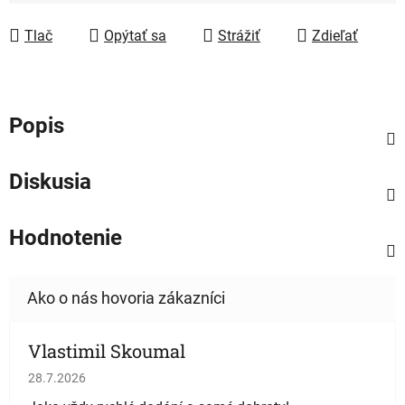
Tlač
Opýtať sa
Strážiť
Zdieľať
Popis
Diskusia
Hodnotenie
Vlastimil Skoumal
Hodnotenie obchodu je 5 z 5 hviezdičiek.
28.7.2026