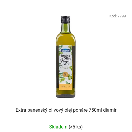
Kód:
7799
Extra panenský olivový olej poháre 750ml diamir
Priemerné
Skladem
(>5 ks)
hodnotenie