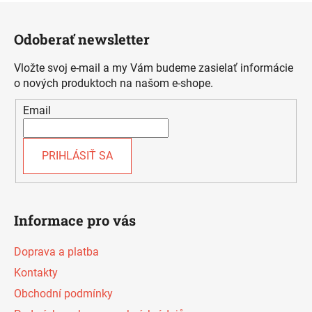
Z
á
Odoberať newsletter
p
ä
Vložte svoj e-mail a my Vám budeme zasielať informácie
t
o nových produktoch na našom e-shope.
i
Email
e
PRIHLÁSIŤ SA
Informace pro vás
Doprava a platba
Kontakty
Obchodní podmínky