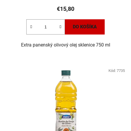
produktu
€15,80
je
5,0
DO KOŠÍKA
z
5
Extra panenský olivový olej sklenice 750 ml
hviezdičiek.
Kód:
7735