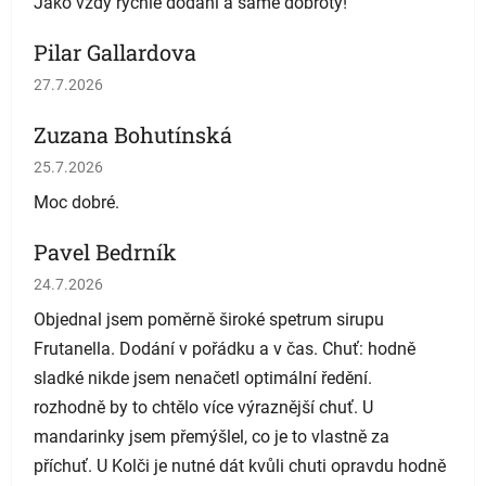
Jako vždy rychlé dodání a samé dobroty!
Pilar Gallardova
Hodnotenie obchodu je 5 z 5 hviezdičiek.
27.7.2026
Zuzana Bohutínská
Hodnotenie obchodu je 5 z 5 hviezdičiek.
25.7.2026
Moc dobré.
Pavel Bedrník
Hodnotenie obchodu je 5 z 5 hviezdičiek.
24.7.2026
Objednal jsem poměrně široké spetrum sirupu
Frutanella. Dodání v pořádku a v čas. Chuť: hodně
sladké nikde jsem nenačetl optimální ředění.
rozhodně by to chtělo více výraznější chuť. U
mandarinky jsem přemýšlel, co je to vlastně za
příchuť. U Kolči je nutné dát kvůli chuti opravdu hodně