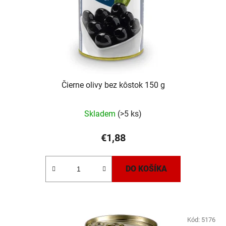
Čierne olivy bez kôstok 150 g
Skladem
(>5 ks)
€1,88
DO KOŠÍKA
Kód:
5176