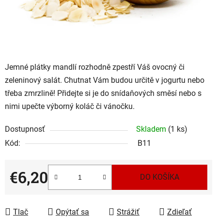
Jemné plátky mandlí rozhodně zpestří Váš ovocný či
zeleninový salát. Chutnat Vám budou určitě v jogurtu nebo
třeba zmrzlině! Přidejte si je do snídaňových směsí nebo s
nimi upečte výborný koláč či vánočku.
Dostupnosť
Skladem
(1 ks)
Kód:
B11
€6,20
DO KOŠÍKA
Jednotková cena:
Tlač
Opýtať sa
Strážiť
Zdieľať