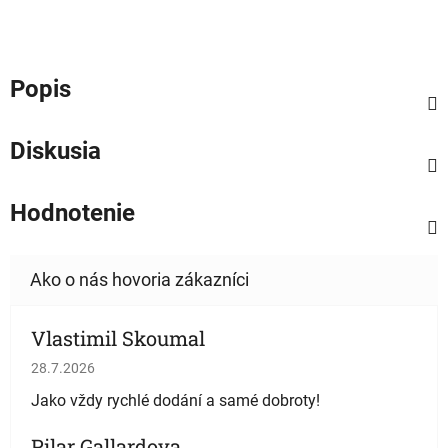
Popis
Diskusia
Hodnotenie
Vlastimil Skoumal
Hodnotenie obchodu je 5 z 5 hviezdičiek.
28.7.2026
Jako vždy rychlé dodání a samé dobroty!
Pilar Gallardova