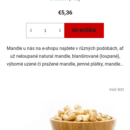
hodnotenie
produktu
€5,36
je
5,0
DO KOŠÍKA
z
5
Mandle u nás na e-shopu najdete v různých podobách, ať
hviezdičiek.
už neloupané natural mandle, blanšírované (loupané),
výborné uzené či pražené mandle, jemné plátky, mandle...
Kód:
B33