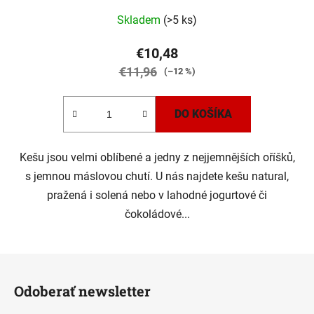
Skladem
(>5 ks)
€10,48
€11,96
(–12 %)
DO KOŠÍKA
Kešu jsou velmi oblíbené a jedny z nejjemnějších oříšků,
s jemnou máslovou chutí. U nás najdete kešu natural,
pražená i solená nebo v lahodné jogurtové či
čokoládové...
Z
á
Odoberať newsletter
p