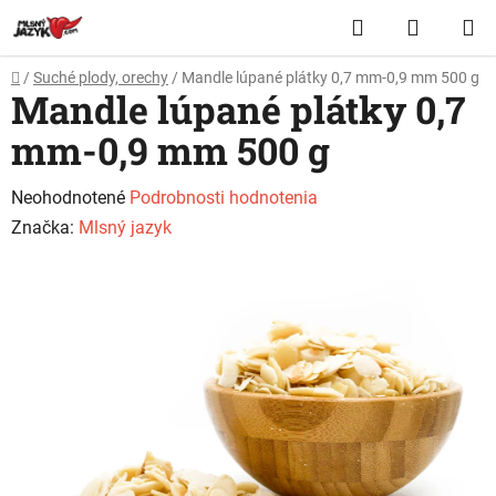
Prejsť
Hľadať
NÁKUP
na
obsah
KOŠÍK
Domov
/
Suché plody, orechy
/
Mandle lúpané plátky 0,7 mm-0,9 mm 500 g
Mandle lúpané plátky 0,7
mm-0,9 mm 500 g
Priemerné
Neohodnotené
Podrobnosti hodnotenia
hodnotenie
Značka:
Mlsný jazyk
produktu
je
0,0
z
5
hviezdičiek.