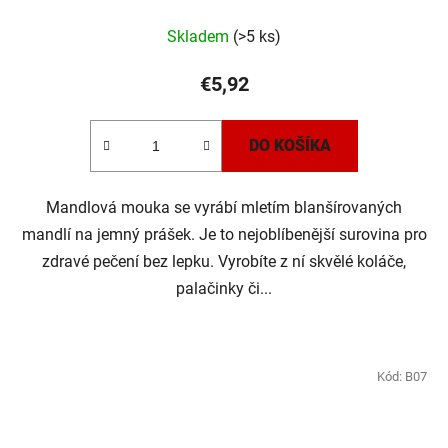
Priemerné
Skladem
(>5 ks)
hodnotenie
produktu
€5,92
je
5,0
DO KOŠÍKA
z
5
Mandlová mouka se vyrábí mletím blanšírovaných
hviezdičiek.
mandlí na jemný prášek. Je to nejoblíbenější surovina pro
zdravé pečení bez lepku. Vyrobíte z ní skvělé koláče,
palačinky či...
Kód:
B07