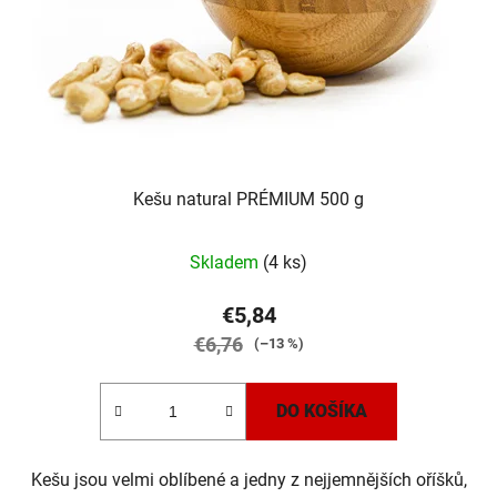
Kešu natural PRÉMIUM 500 g
Priemerné
Skladem
(4 ks)
hodnotenie
produktu
€5,84
je
€6,76
(–13 %)
5,0
z
DO KOŠÍKA
5
hviezdičiek.
Kešu jsou velmi oblíbené a jedny z nejjemnějších oříšků,