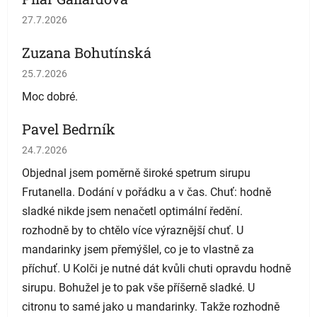
Hodnotenie obchodu je 5 z 5 hviezdičiek.
27.7.2026
Zuzana Bohutínská
Hodnotenie obchodu je 5 z 5 hviezdičiek.
25.7.2026
Moc dobré.
Pavel Bedrník
Hodnotenie obchodu je 5 z 5 hviezdičiek.
24.7.2026
Objednal jsem poměrně široké spetrum sirupu
Frutanella. Dodání v pořádku a v čas. Chuť: hodně
sladké nikde jsem nenačetl optimální ředění.
rozhodně by to chtělo více výraznější chuť. U
mandarinky jsem přemýšlel, co je to vlastně za
příchuť. U Kolči je nutné dát kvůli chuti opravdu hodně
sirupu. Bohužel je to pak vše příšerně sladké. U
citronu to samé jako u mandarinky. Takže rozhodně