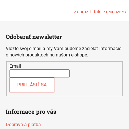
Zobraziť ďalšie recenzie
Z
á
Odoberať newsletter
p
ä
Vložte svoj e-mail a my Vám budeme zasielať informácie
t
o nových produktoch na našom e-shope.
i
Email
e
PRIHLÁSIŤ SA
Informace pro vás
Doprava a platba