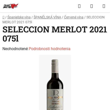
Prejsť
Hľadať
NÁKUP
na
obsah
KOŠÍK
Domov
/
Španielske vína
/
ŠPANĚLSKÁ VÍNA
/
Červené vína
/
SELECCION
MERLOT 2021 075l
SELECCION MERLOT 2021
075l
Priemerné
Neohodnotené
Podrobnosti hodnotenia
hodnotenie
produktu
je
0,0
z
5
hviezdičiek.