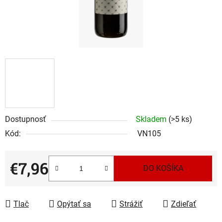
Dostupnosť
Skladem
(>5 ks)
Kód:
VN105
€7,96
DO KOŠÍKA
Jednotková cena:
Tlač
Opýtať sa
Strážiť
Zdieľať