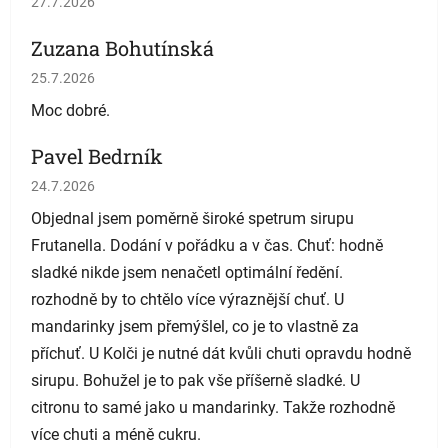
27.7.2026
Zuzana Bohutínská
Hodnotenie obchodu je 5 z 5 hviezdičiek.
25.7.2026
Moc dobré.
Pavel Bedrník
Hodnotenie obchodu je 5 z 5 hviezdičiek.
24.7.2026
Objednal jsem poměrně široké spetrum sirupu
Frutanella. Dodání v pořádku a v čas. Chuť: hodně
sladké nikde jsem nenačetl optimální ředění.
rozhodně by to chtělo více výraznější chuť. U
mandarinky jsem přemýšlel, co je to vlastně za
příchuť. U Kolči je nutné dát kvůli chuti opravdu hodně
sirupu. Bohužel je to pak vše příšerně sladké. U
citronu to samé jako u mandarinky. Takže rozhodně
více chuti a méně cukru.