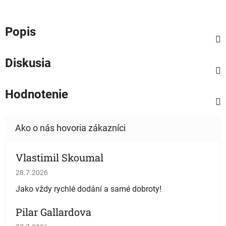
Popis
Diskusia
Hodnotenie
Vlastimil Skoumal
Hodnotenie obchodu je 5 z 5 hviezdičiek.
28.7.2026
Jako vždy rychlé dodání a samé dobroty!
Pilar Gallardova
Hodnotenie obchodu je 5 z 5 hviezdičiek.