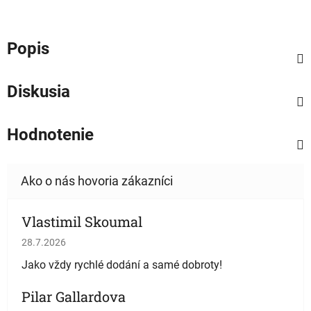
Popis
Diskusia
Hodnotenie
Vlastimil Skoumal
Hodnotenie obchodu je 5 z 5 hviezdičiek.
28.7.2026
Jako vždy rychlé dodání a samé dobroty!
Pilar Gallardova