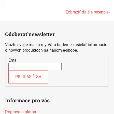
Zobraziť ďalšie recenzie
Z
á
Odoberať newsletter
p
ä
Vložte svoj e-mail a my Vám budeme zasielať informácie
t
o nových produktoch na našom e-shope.
i
Email
e
PRIHLÁSIŤ SA
Informace pro vás
Doprava a platba