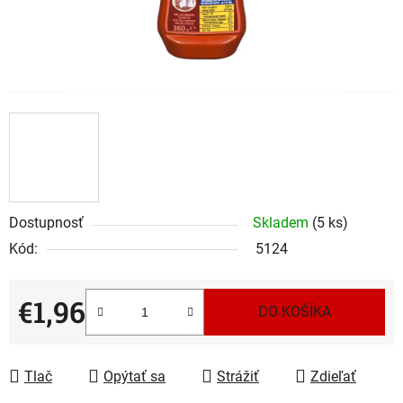
Dostupnosť
Skladem
(5 ks)
Kód:
5124
€1,96
DO KOŠÍKA
Jednotková cena:
Tlač
Opýtať sa
Strážiť
Zdieľať