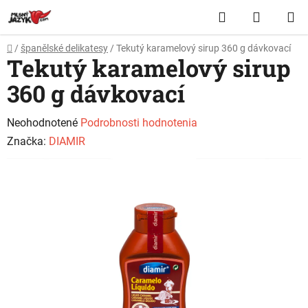
Prejsť
Hľadať
NÁKUP
na
obsah
KOŠÍK
Domov
/
španělské delikatesy
/
Tekutý karamelový sirup 360 g dávkovací
Tekutý karamelový sirup
360 g dávkovací
Priemerné
Neohodnotené
Podrobnosti hodnotenia
hodnotenie
Značka:
DIAMIR
produktu
je
0,0
z
5
hviezdičiek.