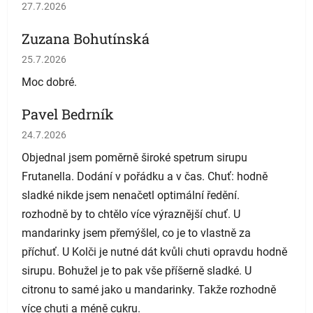
Hodnotenie obchodu je 5 z 5 hviezdičiek.
27.7.2026
Zuzana Bohutínská
Hodnotenie obchodu je 5 z 5 hviezdičiek.
25.7.2026
Moc dobré.
Pavel Bedrník
Hodnotenie obchodu je 5 z 5 hviezdičiek.
24.7.2026
Objednal jsem poměrně široké spetrum sirupu
Frutanella. Dodání v pořádku a v čas. Chuť: hodně
sladké nikde jsem nenačetl optimální ředění.
rozhodně by to chtělo více výraznější chuť. U
mandarinky jsem přemýšlel, co je to vlastně za
příchuť. U Kolči je nutné dát kvůli chuti opravdu hodně
sirupu. Bohužel je to pak vše příšerně sladké. U
citronu to samé jako u mandarinky. Takže rozhodně
více chuti a méně cukru.