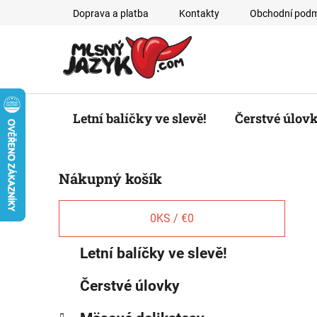
Prejsť
Doprava a platba
Kontakty
Obchodní podm
na
obsah
Letní balíčky ve slevě!
Čerstvé úlov
B
Nákupný košík
o
č
n
0
KS /
€0
ý
K
Preskočiť
Letní balíčky ve slevě!
p
a
kategórie
a
t
Čerstvé úlovky
e
n
g
e