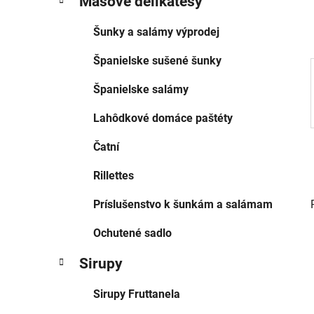
Mäsové delikatesy
ó
l
r
Šunky a salámy výprodej
i
e
Španielske sušené šunky
Španielske salámy
Lahôdkové domáce paštéty
Čatní
Rillettes
Príslušenstvo k šunkám a salámam
Ochutené sadlo
Sirupy
Sirupy Fruttanela