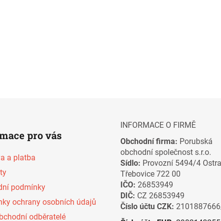
INFORMACE O FIRMĚ
rmace pro vás
Obchodní firma:
Porubská
obchodní společnost s.r.o.
a a platba
Sídlo:
Provozní 5494/4 Ostr
ty
Třebovice 722 00
IČO:
26853949
ní podmínky
DIČ:
CZ 26853949
ky ochrany osobních údajů
Číslo účtu CZK:
2101887666
bchodní odběratelé