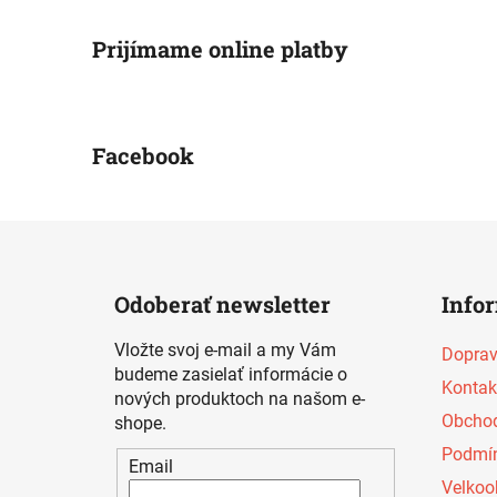
Prijímame online platby
Facebook
Z
á
Odoberať newsletter
Info
p
ä
Vložte svoj e-mail a my Vám
Doprav
t
budeme zasielať informácie o
Kontak
i
nových produktoch na našom e-
Obchod
shope.
e
Podmín
Email
Velkoo