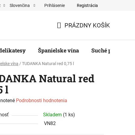
Prihlásenie
Registrácia
R
Slovenčina
ěratelé
PRÁZDNY KOŠÍK
NÁKUPNÝ
KOŠÍK
delikatesy
Španielske vína
Suché plody, ore
elske vína
/
TUDANKA Natural red 0,75 l
DANKA Natural red
5 l
rné
notené
Podrobnosti hodnotenia
enie
nosť
Skladem
(1 ks)
tu
VN82