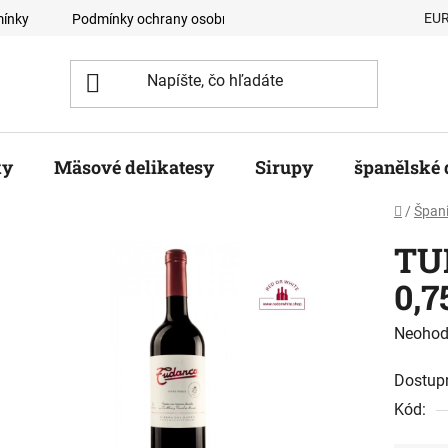
EU
ínky
Podmínky ochrany osobních údajů
Velkoobchodní odb
ky
Mäsové delikatesy
Sirupy
španělské 
Domov
/
Špani
TU
0,7
Prieme
Neohod
hodnot
Dostup
produk
Kód:
je
0,0