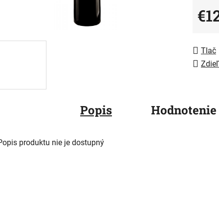
z
€1
5
Jedno
hviezdič
Tlač
Zdieľ
Popis
Hodnotenie
Popis produktu nie je dostupný