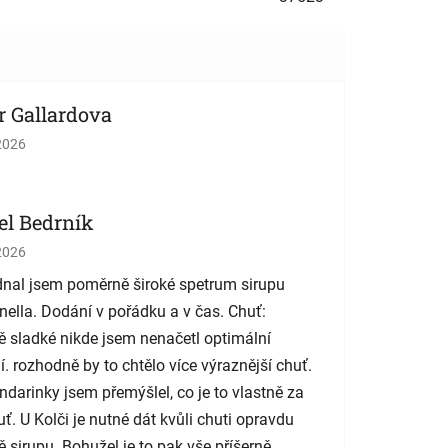
r Gallardova
tenie obchodu je 5 z 5 hviezdičiek.
2026
el Bedrník
tenie obchodu je 5 z 5 hviezdičiek.
2026
nal jsem poměrně široké spetrum sirupu
nella. Dodání v pořádku a v čas. Chuť:
 sladké nikde jsem nenačetl optimální
í. rozhodně by to chtělo více výraznější chuť.
darinky jsem přemýšlel, co je to vlastně za
uť. U Kolči je nutné dát kvůli chuti opravdu
 sirupu. Bohužel je to pak vše příšerně