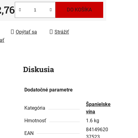
2,76
DO KOŠÍKA
tková cena:
iek.
Opýtať sa
Strážiť
ať
Diskusia
Dodatočné parametre
Španielske
Kategória
vína
Hmotnosť
1.6 kg
84149620
EAN
37523