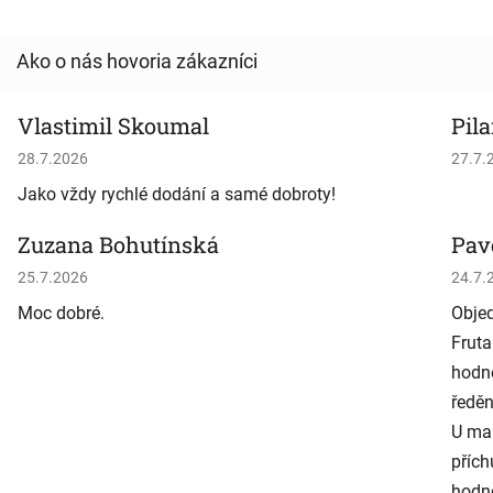
Vlastimil Skoumal
Pila
Hodnotenie obchodu je 5 z 5 hviezdičiek.
Hodno
28.7.2026
27.7.
Jako vždy rychlé dodání a samé dobroty!
Zuzana Bohutínská
Pav
Hodnotenie obchodu je 5 z 5 hviezdičiek.
Hodno
25.7.2026
24.7.
Moc dobré.
Objed
Fruta
hodně
ředěn
U man
přích
hodně