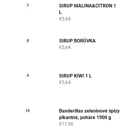
SIRUP MALINA&CITRON 1
L
€5,64
SIRUP BORŮVKA
€5,64
SIRUP KIWI 1 L
€5,64
Banderillas zeleninové špízy
pikantné, poháre 1900 g
€11,96