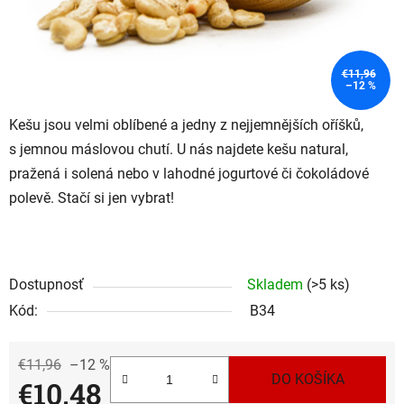
€11,96
–12 %
Kešu jsou velmi oblíbené a jedny z nejjemnějších oříšků,
s jemnou máslovou chutí. U nás najdete kešu natural,
pražená i solená nebo v lahodné jogurtové či čokoládové
polevě. Stačí si jen vybrat!
Dostupnosť
Skladem
(>5 ks)
Kód:
B34
€11,96
–12 %
DO KOŠÍKA
€10,48