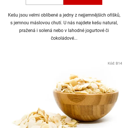
5
hviezdičiek.
Kešu jsou velmi oblíbené a jedny z nejjemnějších oříšků,
s jemnou máslovou chutí. U nás najdete kešu natural,
pražená i solená nebo v lahodné jogurtové či
čokoládové...
Kód:
B14