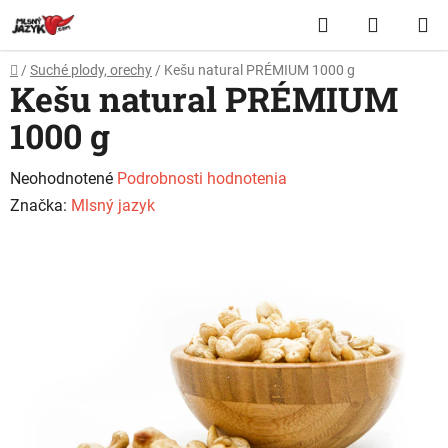
Prejsť
Hľadať
NÁKUP
na
obsah
KOŠÍK
Domov
/
Suché plody, orechy
/
Kešu natural PRÉMIUM 1000 g
Kešu natural PRÉMIUM
1000 g
Priemerné
Neohodnotené
Podrobnosti hodnotenia
hodnotenie
Značka:
Mlsný jazyk
produktu
je
0,0
z
5
hviezdičiek.