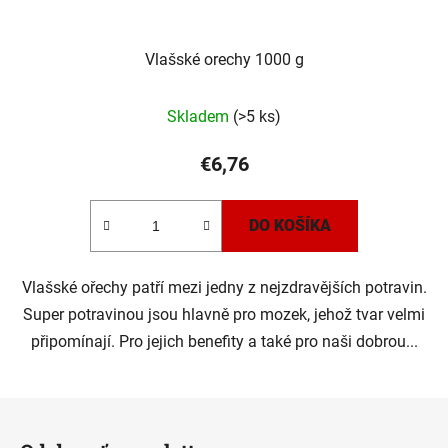
Vlašské orechy 1000 g
Skladem
(>5 ks)
€6,76
DO KOŠÍKA
Vlašské ořechy patří mezi jedny z nejzdravějších potravin.
Super potravinou jsou hlavně pro mozek, jehož tvar velmi
připomínají. Pro jejich benefity a také pro naši dobrou...
Z
á