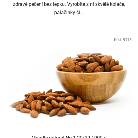
zdravé pečení bez lepku. Vyrobíte z ní skvělé koláče,
palačinky či...
Kód:
B118
Mandle natural No.1 20/22 1000 g