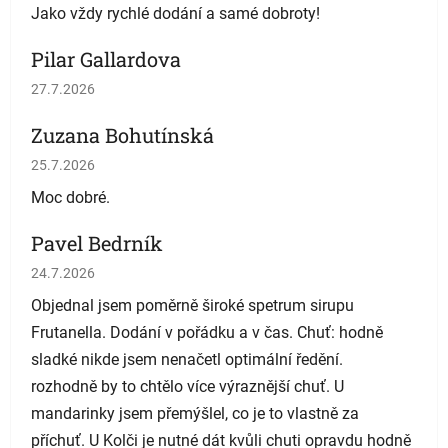
Jako vždy rychlé dodání a samé dobroty!
Pilar Gallardova
Hodnotenie obchodu je 5 z 5 hviezdičiek.
27.7.2026
Zuzana Bohutínská
Hodnotenie obchodu je 5 z 5 hviezdičiek.
25.7.2026
Moc dobré.
Pavel Bedrník
Hodnotenie obchodu je 5 z 5 hviezdičiek.
24.7.2026
Objednal jsem poměrně široké spetrum sirupu
Frutanella. Dodání v pořádku a v čas. Chuť: hodně
sladké nikde jsem nenačetl optimální ředění.
rozhodně by to chtělo více výraznější chuť. U
mandarinky jsem přemýšlel, co je to vlastně za
příchuť. U Kolči je nutné dát kvůli chuti opravdu hodně