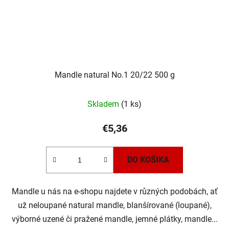
Mandle natural No.1 20/22 500 g
Priemerné
Skladem
(1 ks)
hodnotenie
produktu
€5,36
je
5,0
DO KOŠÍKA
z
5
Mandle u nás na e-shopu najdete v různých podobách, ať
hviezdičiek.
už neloupané natural mandle, blanšírované (loupané),
výborné uzené či pražené mandle, jemné plátky, mandle...