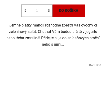
DO KOŠÍKA
Jemné plátky mandlí rozhodně zpestří Váš ovocný či
zeleninový salát. Chutnat Vám budou určitě v jogurtu
nebo třeba zmrzlině! Přidejte si je do snídaňových směsí
nebo s nimi...
Kód:
B00