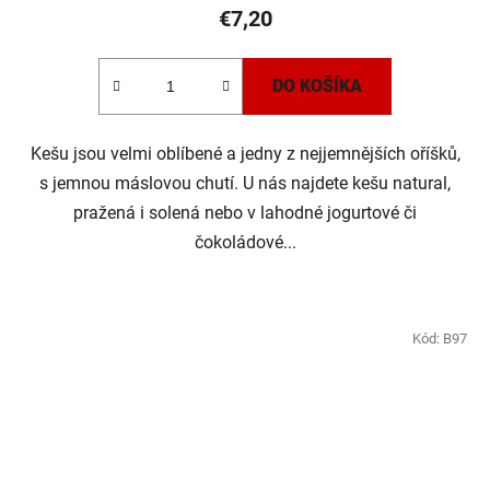
€7,20
DO KOŠÍKA
Kešu jsou velmi oblíbené a jedny z nejjemnějších oříšků,
s jemnou máslovou chutí. U nás najdete kešu natural,
pražená i solená nebo v lahodné jogurtové či
čokoládové...
Kód:
B97