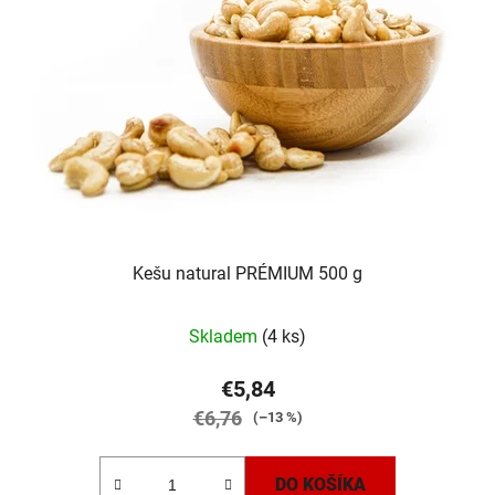
Kešu natural PRÉMIUM 500 g
Priemerné
Skladem
(4 ks)
hodnotenie
produktu
€5,84
je
€6,76
(–13 %)
5,0
z
DO KOŠÍKA