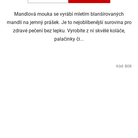
5
Mandlová mouka se vyrábí mletím blanšírovaných
hviezdičiek.
mandlí na jemný prášek. Je to nejoblíbenější surovina pro
zdravé pečení bez lepku. Vyrobíte z ní skvělé koláče,
palačinky či...
Kód:
B08