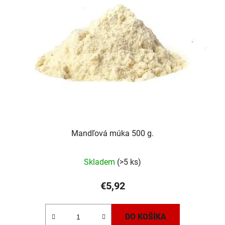
Mandľová múka 500 g.
Priemerné
Skladem
(>5 ks)
hodnotenie
produktu
€5,92
je
5,0
DO KOŠÍKA
z