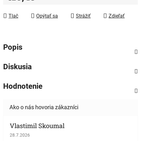
Jednotková cena:
Tlač
Opýtať sa
Strážiť
Zdieľať
Popis
Diskusia
Hodnotenie
Vlastimil Skoumal
Hodnotenie obchodu je 5 z 5 hviezdičiek.
28.7.2026