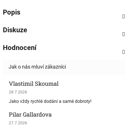
Popis
Diskuze
Hodnocení
Vlastimil Skoumal
Hodnocení obchodu je 5 z 5 hvězdiček.
28.7.2026
Jako vždy rychlé dodání a samé dobroty!
Pilar Gallardova
Hodnocení obchodu je 5 z 5 hvězdiček.
27.7.2026