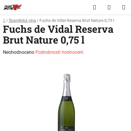
Přejít
Hledat
NÁKUP
na
obsah
KOŠÍK
Domů
/
Španělská vína
/
Fuchs de Vidal Reserva Brut Nature 0,75 l
Fuchs de Vidal Reserva
Brut Nature 0,75 l
Průměrné
Neohodnoceno
Podrobnosti hodnocení
hodnocení
produktu
je
0,0
z
5
hvězdiček.