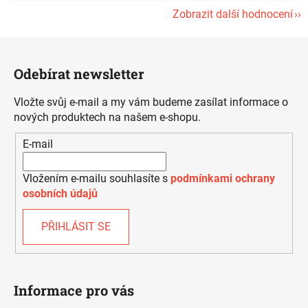
Zobrazit další hodnocení
Z
á
Odebírat newsletter
p
a
Vložte svůj e-mail a my vám budeme zasílat informace o
t
nových produktech na našem e-shopu.
í
E-mail
Vložením e-mailu souhlasíte s
podmínkami ochrany
osobních údajů
PŘIHLÁSIT SE
Informace pro vás