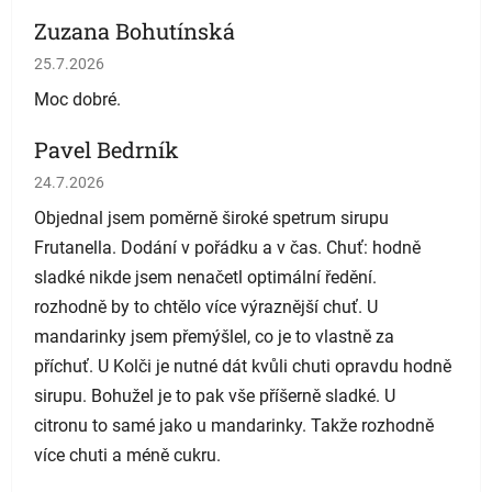
Zuzana Bohutínská
Hodnocení obchodu je 5 z 5 hvězdiček.
25.7.2026
Moc dobré.
Pavel Bedrník
Hodnocení obchodu je 5 z 5 hvězdiček.
24.7.2026
Objednal jsem poměrně široké spetrum sirupu
Frutanella. Dodání v pořádku a v čas. Chuť: hodně
sladké nikde jsem nenačetl optimální ředění.
rozhodně by to chtělo více výraznější chuť. U
mandarinky jsem přemýšlel, co je to vlastně za
příchuť. U Kolči je nutné dát kvůli chuti opravdu hodně
sirupu. Bohužel je to pak vše příšerně sladké. U
citronu to samé jako u mandarinky. Takže rozhodně
více chuti a méně cukru.