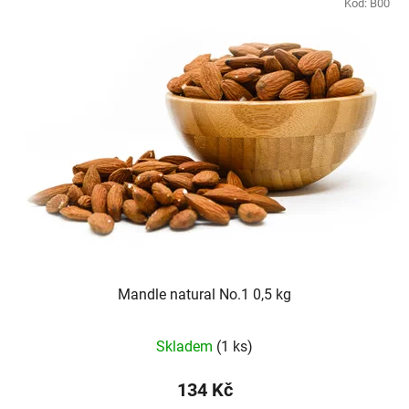
Kód:
B00
Mandle natural No.1 0,5 kg
Průměrné
Skladem
(1 ks)
hodnocení
produktu
134 Kč
je