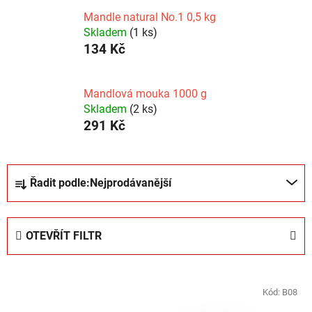
Mandle natural No.1 0,5 kg
Skladem
(1 ks)
134 Kč
Mandlová mouka 1000 g
Skladem
(2 ks)
291 Kč
Ř
Řadit podle:
Nejprodávanější
a
z
e
OTEVŘÍT FILTR
n
í
V
p
ý
Kód:
B08
r