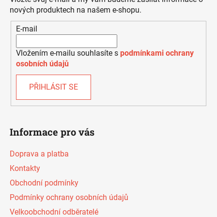
t
í
nových produktech na našem e-shopu.
í
p
E-mail
r
v
k
Vložením e-mailu souhlasíte s
podmínkami ochrany
y
osobních údajů
v
ý
PŘIHLÁSIT SE
p
i
s
u
Informace pro vás
Doprava a platba
Kontakty
Obchodní podmínky
Podmínky ochrany osobních údajů
Velkoobchodní odběratelé