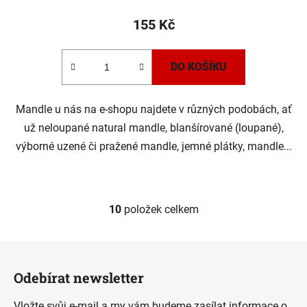
155 Kč
DO KOŠÍKU
Mandle u nás na e-shopu najdete v různých podobách, ať
už neloupané natural mandle, blanšírované (loupané),
výborné uzené či pražené mandle, jemné plátky, mandle...
10
položek celkem
O
v
l
Z
á
á
d
Odebírat newsletter
p
a
a
c
Vložte svůj e-mail a my vám budeme zasílat informace o