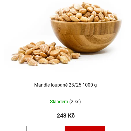
p
o
i
d
s
u
p
k
r
t
o
ů
d
u
k
t
ů
Mandle loupané 23/25 1000 g
Skladem
(2 ks)
243 Kč