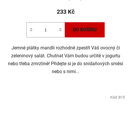
233 Kč
DO KOŠÍKU
Jemné plátky mandlí rozhodně zpestří Váš ovocný či
zeleninový salát. Chutnat Vám budou určitě v jogurtu
nebo třeba zmrzlině! Přidejte si je do snídaňových směsí
nebo s nimi...
Kód:
B15