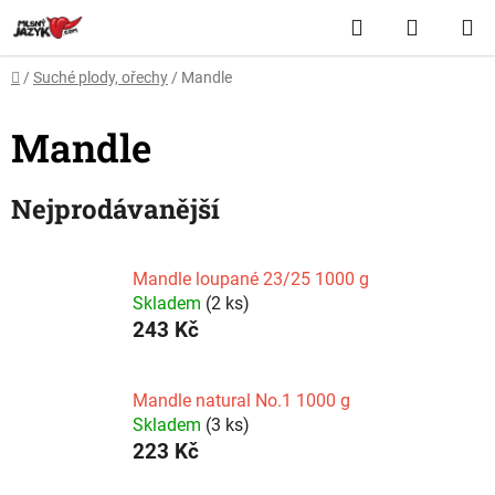
Přejít
Hledat
NÁKUP
na
obsah
KOŠÍK
Domů
/
Suché plody, ořechy
/
Mandle
Mandle
Nejprodávanější
Mandle loupané 23/25 1000 g
Skladem
(2 ks)
243 Kč
Mandle natural No.1 1000 g
Skladem
(3 ks)
223 Kč