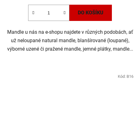
5,0
DO KOŠÍKU
z
5
Mandle u nás na e-shopu najdete v různých podobách, ať
hvězdiček.
už neloupané natural mandle, blanšírované (loupané),
výborné uzené či pražené mandle, jemné plátky, mandle...
Kód:
B16