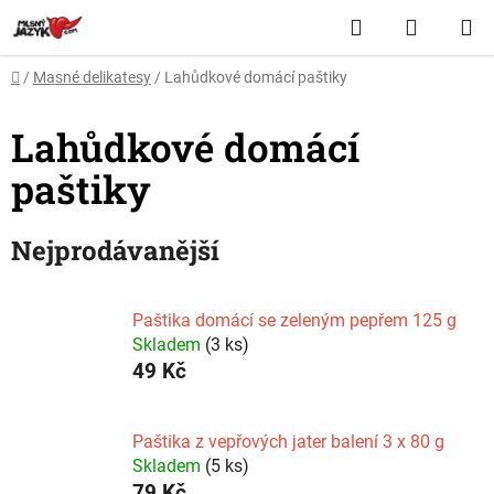
Přejít
Hledat
NÁKUP
na
obsah
KOŠÍK
Domů
/
Masné delikatesy
/
Lahůdkové domácí paštiky
Lahůdkové domácí
paštiky
Nejprodávanější
Paštika domácí se zeleným pepřem 125 g
Skladem
(3 ks)
49 Kč
Paštika z vepřových jater balení 3 x 80 g
Skladem
(5 ks)
79 Kč