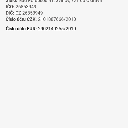
Sídlo:
Nad Porubkou 41, Svinov, 721 00 Ostrava
IČO:
26853949
DIČ:
CZ 26853949
Číslo účtu CZK:
2101887666/2010
Číslo účtu EUR:
2902140255/2010