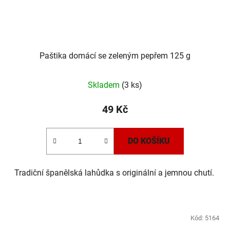
u
k
t
ů
Paštika domácí se zeleným pepřem 125 g
Skladem
(3 ks)
49 Kč
DO KOŠÍKU
Tradiční španělská lahůdka s originální a jemnou chutí.
Kód:
5164