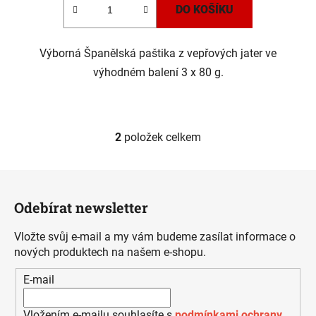
DO KOŠÍKU
Výborná Španělská paštika z vepřových jater ve
výhodném balení 3 x 80 g.
2
položek celkem
O
v
l
Z
á
á
d
Odebírat newsletter
p
a
a
c
Vložte svůj e-mail a my vám budeme zasílat informace o
t
í
nových produktech na našem e-shopu.
í
p
E-mail
r
v
k
Vložením e-mailu souhlasíte s
podmínkami ochrany