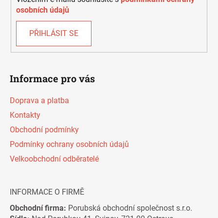
y
osobních údajů
v
ý
PŘIHLÁSIT SE
p
i
s
u
Informace pro vás
Doprava a platba
Kontakty
Obchodní podmínky
Podmínky ochrany osobních údajů
Velkoobchodní odběratelé
INFORMACE O FIRMĚ
Obchodní firma:
Porubská obchodní společnost s.r.o.