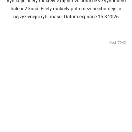
Vynikající filety makrely v rajčatové omáčce ve výhodném
balení 2 kusů. Filety makrely patří mezi nejchutnější a
nejvýživnější rybí maso. Datum expirace 15.8.2026
Kód:
7942