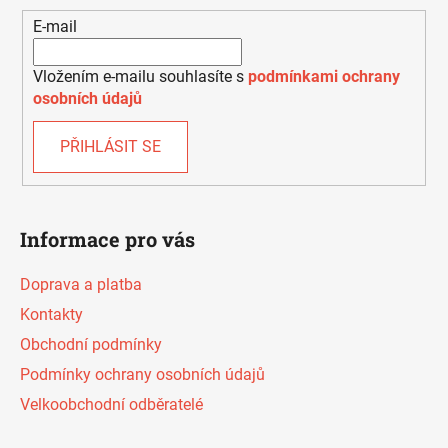
í
p
E-mail
r
v
k
Vložením e-mailu souhlasíte s
podmínkami ochrany
y
osobních údajů
v
ý
PŘIHLÁSIT SE
p
i
s
u
Informace pro vás
Doprava a platba
Kontakty
Obchodní podmínky
Podmínky ochrany osobních údajů
Velkoobchodní odběratelé