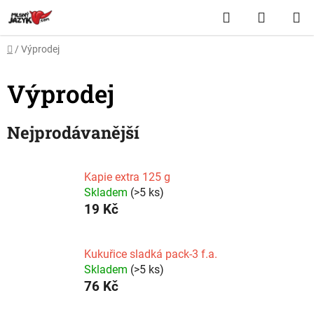
Přejít
Hledat
NÁKUP
na
obsah
KOŠÍK
Domů
/
Výprodej
Výprodej
Nejprodávanější
Kapie extra 125 g
Skladem
(>5 ks)
19 Kč
Kukuřice sladká pack-3 f.a.
Skladem
(>5 ks)
76 Kč