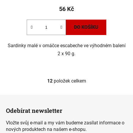
56 Kč
DO KOŠÍKU
Sardinky malé v omáčce escabeche ve výhodném balení
2 x 90 g.
12
položek celkem
O
v
l
Z
á
á
d
Odebírat newsletter
p
a
a
c
Vložte svůj e-mail a my vám budeme zasílat informace o
t
í
nových produktech na našem e-shopu.