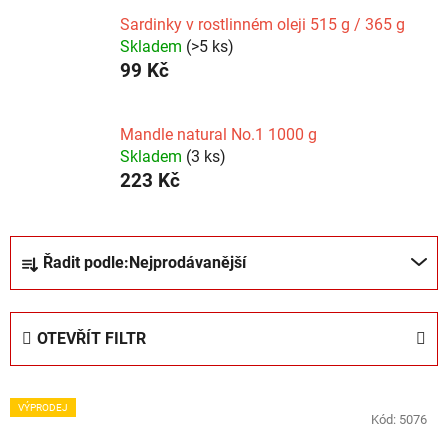
Sardinky v rostlinném oleji 515 g / 365 g
Skladem
(>5 ks)
99 Kč
Mandle natural No.1 1000 g
Skladem
(3 ks)
223 Kč
Ř
Řadit podle:
Nejprodávanější
a
z
e
OTEVŘÍT FILTR
n
í
V
p
VÝPRODEJ
ý
Kód:
5076
r