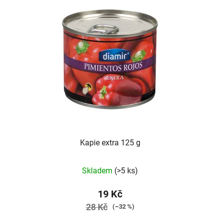
p
o
i
d
s
u
p
k
r
t
o
ů
d
u
k
t
ů
Kapie extra 125 g
Skladem
(>5 ks)
19 Kč
28 Kč
(–32 %)