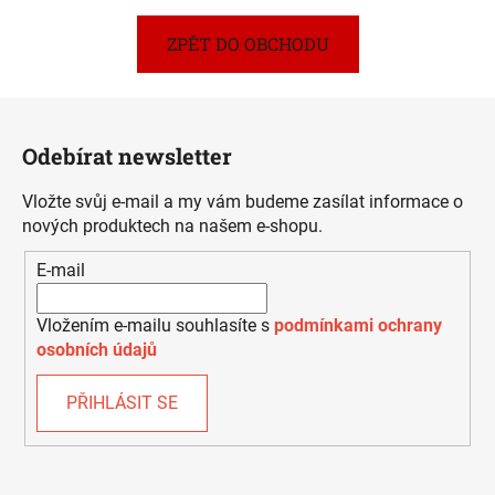
ZPĚT DO OBCHODU
Z
á
Odebírat newsletter
p
a
Vložte svůj e-mail a my vám budeme zasílat informace o
t
nových produktech na našem e-shopu.
í
E-mail
Vložením e-mailu souhlasíte s
podmínkami ochrany
osobních údajů
PŘIHLÁSIT SE