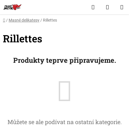
Přejít
Hledat
NÁKUP
na
obsah
KOŠÍK
Domů
/
Masné delikatesy
/
Rillettes
Rillettes
Produkty teprve připravujeme.
Můžete se ale podívat na ostatní kategorie.