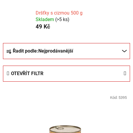
Dršťky s cizrnou 500 g
Skladem
(>5 ks)
49 Kč
Ř
Řadit podle:
Nejprodávanější
a
z
e
OTEVŘÍT FILTR
n
í
V
p
ý
Kód:
5395
r
p
o
i
d
s
u
p
k