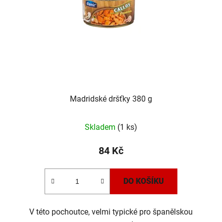
r
t
o
ů
d
u
k
t
ů
Madridské dršťky 380 g
Skladem
(1 ks)
84 Kč
DO KOŠÍKU
V této pochoutce, velmi typické pro španělskou