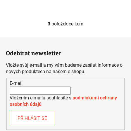
3
položek celkem
O
v
l
Z
á
á
d
Odebírat newsletter
p
a
a
c
Vložte svůj e-mail a my vám budeme zasílat informace o
t
í
nových produktech na našem e-shopu.
í
p
E-mail
r
v
k
Vložením e-mailu souhlasíte s
podmínkami ochrany
y
osobních údajů
v
ý
PŘIHLÁSIT SE
p
i