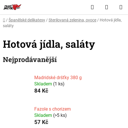
Přejít
Hledat
NÁKUP
na
obsah
KOŠÍK
Domů
/
Španělské delikatesy
/
Sterilovaná zelenina, ovoce
/
Hotová jídla,
saláty
Hotová jídla, saláty
Nejprodávanější
Madridské dršťky 380 g
Skladem
(1 ks)
84 Kč
Fazole s chorizem
Skladem
(>5 ks)
57 Kč