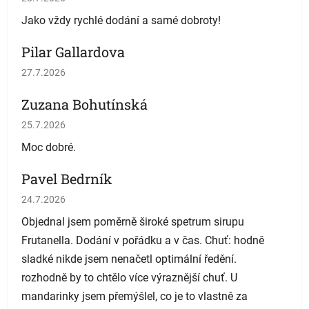
Jako vždy rychlé dodání a samé dobroty!
Pilar Gallardova
Hodnocení obchodu je 5 z 5 hvězdiček.
27.7.2026
Zuzana Bohutínská
Hodnocení obchodu je 5 z 5 hvězdiček.
25.7.2026
Moc dobré.
Pavel Bedrník
Hodnocení obchodu je 5 z 5 hvězdiček.
24.7.2026
Objednal jsem poměrně široké spetrum sirupu
Frutanella. Dodání v pořádku a v čas. Chuť: hodně
sladké nikde jsem nenačetl optimální ředění.
rozhodně by to chtělo více výraznější chuť. U
mandarinky jsem přemýšlel, co je to vlastně za