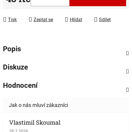
Měrná cena:
Tisk
Zeptat se
Hlídat
Sdílet
Popis
Diskuze
Hodnocení
Vlastimil Skoumal
Hodnocení obchodu je 5 z 5 hvězdiček.
28.7.2026