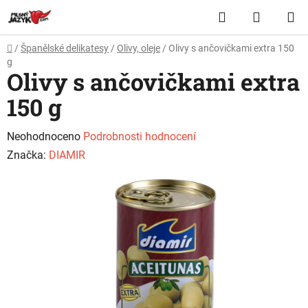
Přejít
Hledat
NÁKUP
na
obsah
KOŠÍK
Domů
/
Španělské delikatesy
/
Olivy, oleje
/
Olivy s ančovičkami extra 150
g
Olivy s ančovičkami extra
150 g
Průměrné
Neohodnoceno
Podrobnosti hodnocení
hodnocení
Značka:
DIAMIR
produktu
je
0,0
z
5
hvězdiček.