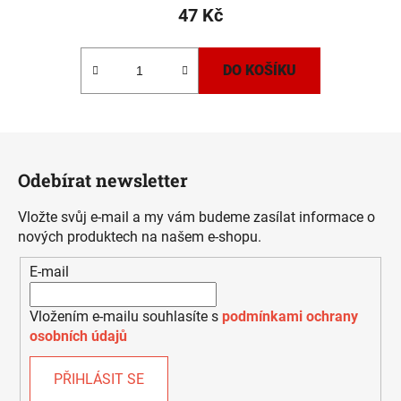
47 Kč
DO KOŠÍKU
Z
á
Odebírat newsletter
p
a
Vložte svůj e-mail a my vám budeme zasílat informace o
t
nových produktech na našem e-shopu.
í
E-mail
Vložením e-mailu souhlasíte s
podmínkami ochrany
osobních údajů
PŘIHLÁSIT SE