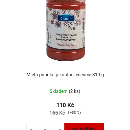
Mletá paprika pikantní - esencie 810 g
Skladem
(2 ks)
110 Kč
165 Kč
(–33 %)