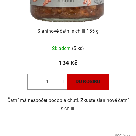
Slaninové čatní s chilli 155 g
Skladem
(5 ks)
134 Kč
DO KOŠÍKU
Čatní má nespočet podob a chutí. Zkuste slaninové čatní
s chilli.
Kód:
965