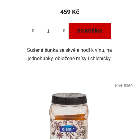
459 Kč
DO KOŠÍKU
Sušená šunka se skvěle hodí k vínu, na
jednohubky, obložené mísy i chlebíčky.
Kód:
5360