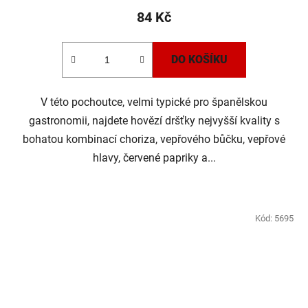
84 Kč
DO KOŠÍKU
V této pochoutce, velmi typické pro španělskou
gastronomii, najdete hovězí dršťky nejvyšší kvality s
bohatou kombinací choriza, vepřového bůčku, vepřové
hlavy, červené papriky a...
Kód:
5695