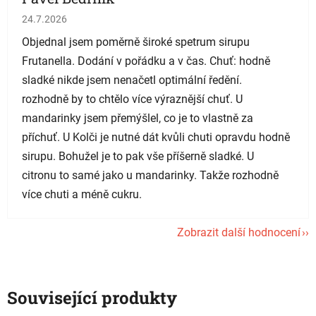
Hodnocení obchodu je 5 z 5 hvězdiček.
24.7.2026
Objednal jsem poměrně široké spetrum sirupu
Frutanella. Dodání v pořádku a v čas. Chuť: hodně
sladké nikde jsem nenačetl optimální ředění.
rozhodně by to chtělo více výraznější chuť. U
mandarinky jsem přemýšlel, co je to vlastně za
příchuť. U Kolči je nutné dát kvůli chuti opravdu hodně
sirupu. Bohužel je to pak vše příšerně sladké. U
citronu to samé jako u mandarinky. Takže rozhodně
více chuti a méně cukru.
Zobrazit další hodnocení
Související produkty