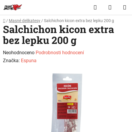
Přejít
Hledat
NÁKUP
na
obsah
KOŠÍK
Domů
/
Masné delikatesy
/
Salchichon kicon extra bez lepku 200 g
Salchichon kicon extra
bez lepku 200 g
Průměrné
Neohodnoceno
Podrobnosti hodnocení
hodnocení
Značka:
Espuna
produktu
je
0,0
z
5
hvězdiček.