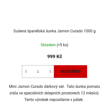
Sušená španělská šunka Jamon Curado 1000 g
Průměrné
Skladem
(>5 ks)
hodnocení
produktu
999 Kč
je
5,0
DO KOŠÍKU
z
5
Mini Jamon Curado dárkový set. Tato šunka pomalu
hvězdiček.
zrála ve speciálních sklepních prostorech 12 měsíců.
Tento výrobek neposíláme v pátek.