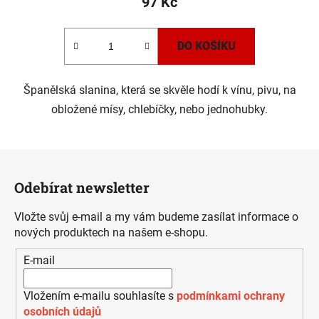
97 Kč
DO KOŠÍKU
Španělská slanina, která se skvěle hodí k vínu, pivu, na
obložené mísy, chlebíčky, nebo jednohubky.
Z
á
Odebírat newsletter
p
a
Vložte svůj e-mail a my vám budeme zasílat informace o
t
nových produktech na našem e-shopu.
í
E-mail
Vložením e-mailu souhlasíte s
podmínkami ochrany
osobních údajů