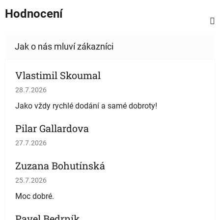
Hodnocení
Vlastimil Skoumal
Hodnocení obchodu je 5 z 5 hvězdiček.
28.7.2026
Jako vždy rychlé dodání a samé dobroty!
Pilar Gallardova
Hodnocení obchodu je 5 z 5 hvězdiček.
27.7.2026
Zuzana Bohutínská
Hodnocení obchodu je 5 z 5 hvězdiček.
25.7.2026
Moc dobré.
Pavel Bedrník