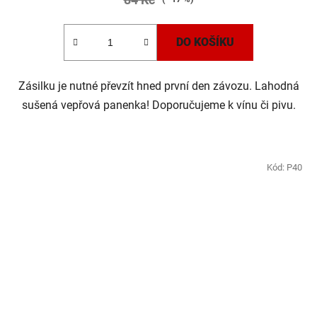
DO KOŠÍKU
Zásilku je nutné převzít hned první den závozu. Lahodná
sušená vepřová panenka! Doporučujeme k vínu či pivu.
DOPRODEJ
Kód:
P40
SLEVA