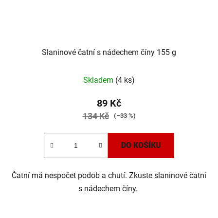
Slaninové čatní s nádechem číny 155 g
Skladem
(4 ks)
89 Kč
134 Kč
(–33 %)
DO KOŠÍKU
Čatní má nespočet podob a chutí. Zkuste slaninové čatní
s nádechem číny.