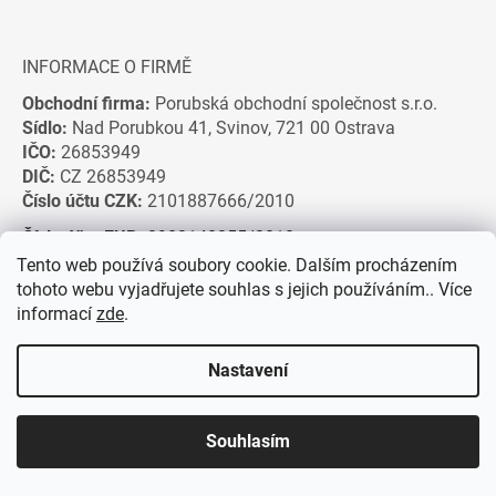
INFORMACE O FIRMĚ
Obchodní firma:
Porubská obchodní společnost s.r.o.
Sídlo:
Nad Porubkou 41, Svinov, 721 00 Ostrava
IČO:
26853949
DIČ:
CZ 26853949
Číslo účtu CZK:
2101887666/2010
Číslo účtu EUR:
2902140255/2010
Tento web používá soubory cookie. Dalším procházením
tohoto webu vyjadřujete souhlas s jejich používáním.. Více
informací
zde
.
Nastavení
Souhlasím