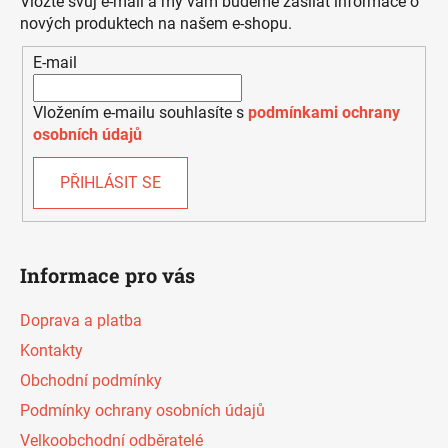
Vložte svůj e-mail a my vám budeme zasílat informace o
t
nových produktech na našem e-shopu.
í
E-mail
Vložením e-mailu souhlasíte s
podmínkami ochrany
osobních údajů
PŘIHLÁSIT SE
Informace pro vás
Doprava a platba
Kontakty
Obchodní podmínky
Podmínky ochrany osobních údajů
Velkoobchodní odběratelé