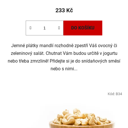
233 Kč
DO KOŠÍKU
Jemné plátky mandlí rozhodně zpestří Váš ovocný či
zeleninový salát. Chutnat Vám budou určitě v jogurtu
nebo třeba zmrzlině! Přidejte si je do snídaňových směsí
nebo s nimi...
Kód:
B34