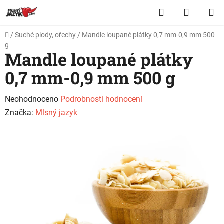
Přejít
Hledat
NÁKUP
na
obsah
KOŠÍK
Domů
/
Suché plody, ořechy
/
Mandle loupané plátky 0,7 mm-0,9 mm 500
g
Mandle loupané plátky
0,7 mm-0,9 mm 500 g
Průměrné
Neohodnoceno
Podrobnosti hodnocení
hodnocení
Značka:
Mlsný jazyk
produktu
je
0,0
z
5
hvězdiček.