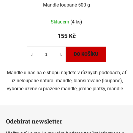
Mandle loupané 500 g
Skladem
(4 ks)
155 Kč
DO KOŠÍKU
Mandle u nás na e-shopu najdete v různých podobách, ať
už neloupané natural mandle, blanšírované (loupané),
výborné uzené či pražené mandle, jemné plátky, mandle...
Z
á
Odebírat newsletter
p
a