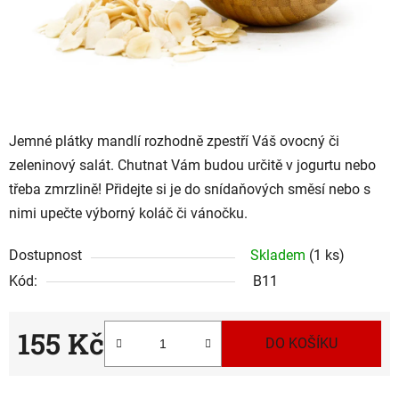
Jemné plátky mandlí rozhodně zpestří Váš ovocný či
zeleninový salát. Chutnat Vám budou určitě v jogurtu nebo
třeba zmrzlině! Přidejte si je do snídaňových směsí nebo s
nimi upečte výborný koláč či vánočku.
Dostupnost
Skladem
(1 ks)
Kód:
B11
155 Kč
DO KOŠÍKU
Měrná cena: