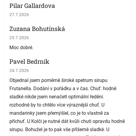
Pilar Gallardova
Hodnocení obchodu je 5 z 5 hvězdiček.
27.7.2026
Zuzana Bohutínská
Hodnocení obchodu je 5 z 5 hvězdiček.
25.7.2026
Moc dobré.
Pavel Bedrník
Hodnocení obchodu je 5 z 5 hvězdiček.
24.7.2026
Objednal jsem poměrně široké spetrum sirupu
Frutanella. Dodání v pořádku a v čas. Chuť: hodně
sladké nikde jsem nenačetl optimální ředění.
rozhodně by to chtělo více výraznější chuť. U
mandarinky jsem přemýšlel, co je to vlastně za
příchuť. U Kolči je nutné dát kvůli chuti opravdu hodně
sirupu. Bohužel je to pak vše příšerně sladké. U