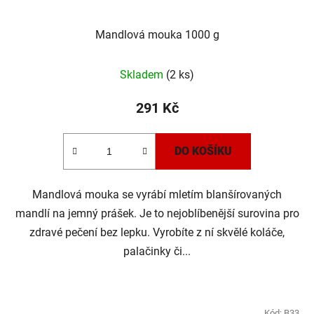
Mandlová mouka 1000 g
Skladem
(2 ks)
291 Kč
DO KOŠÍKU
Mandlová mouka se vyrábí mletím blanšírovaných
mandlí na jemný prášek. Je to nejoblíbenější surovina pro
zdravé pečení bez lepku. Vyrobíte z ní skvělé koláče,
palačinky či...
Kód:
B33