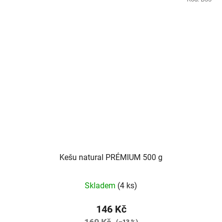
Kešu natural PRÉMIUM 500 g
Průměrné
Skladem
(4 ks)
hodnocení
produktu
146 Kč
je
(–13 %)