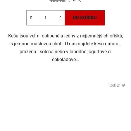
169 Kč
5,0
z
DO KOŠÍKU
5
hvězdiček.
Kešu jsou velmi oblíbené a jedny z nejjemnějších oříšků,
s jemnou máslovou chutí. U nás najdete kešu natural,
pražená i solená nebo v lahodné jogurtové či
čokoládové...
Kód:
2149