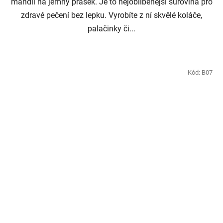
mandlí na jemný prášek. Je to nejoblíbenější surovina pro
zdravé pečení bez lepku. Vyrobíte z ní skvělé koláče,
palačinky či...
Kód:
B07