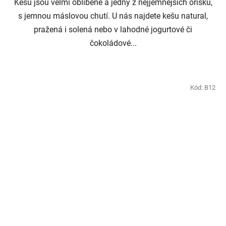
Kešu jsou velmi oblíbené a jedny z nejjemnějších oříšků,
s jemnou máslovou chutí. U nás najdete kešu natural,
pražená i solená nebo v lahodné jogurtové či
čokoládové...
Kód:
B12