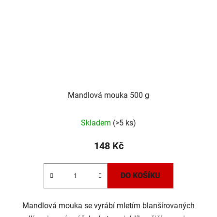
Mandlová mouka 500 g
Průměrné
Skladem
(>5 ks)
hodnocení
produktu
148 Kč
je
5,0
DO KOŠÍKU
z
5
Mandlová mouka se vyrábí mletím blanšírovaných
hvězdiček.