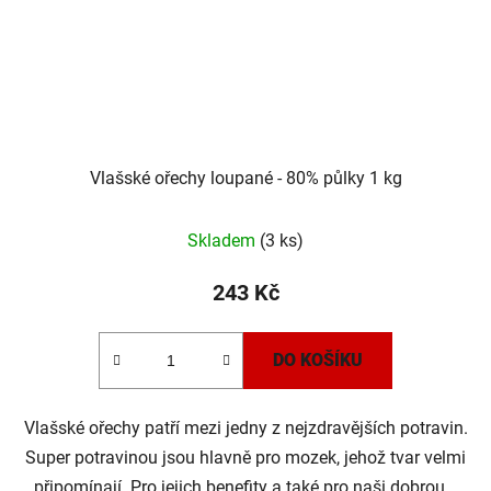
Vlašské ořechy loupané - 80% půlky 1 kg
Skladem
(3 ks)
243 Kč
DO KOŠÍKU
Vlašské ořechy patří mezi jedny z nejzdravějších potravin.
Super potravinou jsou hlavně pro mozek, jehož tvar velmi
připomínají. Pro jejich benefity a také pro naši dobrou...