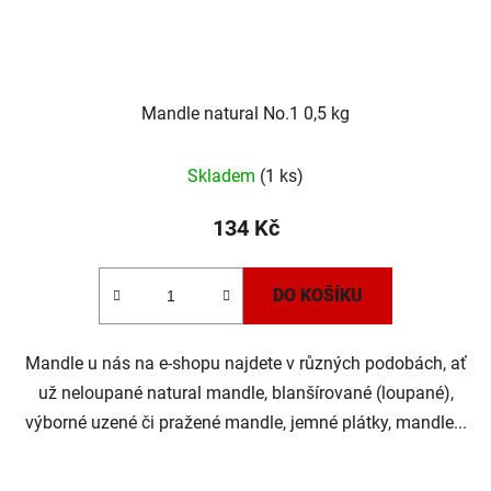
Mandle natural No.1 0,5 kg
Průměrné
Skladem
(1 ks)
hodnocení
produktu
134 Kč
je
5,0
DO KOŠÍKU
z
5
Mandle u nás na e-shopu najdete v různých podobách, ať
hvězdiček.
už neloupané natural mandle, blanšírované (loupané),
výborné uzené či pražené mandle, jemné plátky, mandle...