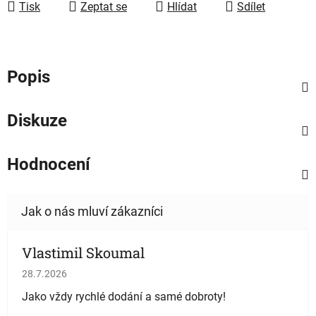
Tisk
Zeptat se
Hlídat
Sdílet
Popis
Diskuze
Hodnocení
Vlastimil Skoumal
Hodnocení obchodu je 5 z 5 hvězdiček.
28.7.2026
Jako vždy rychlé dodání a samé dobroty!