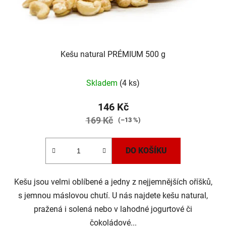
Kešu natural PRÉMIUM 500 g
Průměrné
Skladem
(4 ks)
hodnocení
produktu
146 Kč
je
169 Kč
(–13 %)
5,0
z
DO KOŠÍKU
5
hvězdiček.
Kešu jsou velmi oblíbené a jedny z nejjemnějších oříšků,
s jemnou máslovou chutí. U nás najdete kešu natural,
pražená i solená nebo v lahodné jogurtové či
čokoládové...