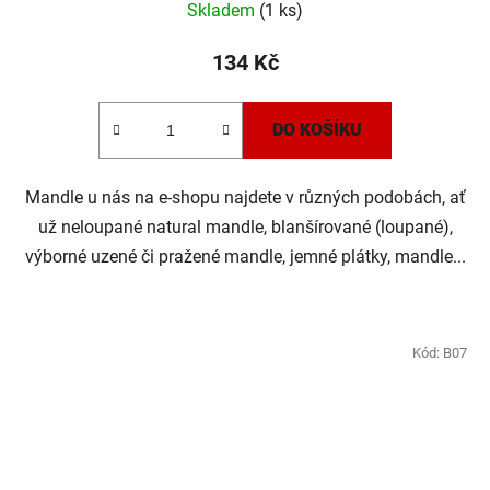
Skladem
(1 ks)
hodnocení
produktu
134 Kč
je
5,0
DO KOŠÍKU
z
5
Mandle u nás na e-shopu najdete v různých podobách, ať
hvězdiček.
už neloupané natural mandle, blanšírované (loupané),
výborné uzené či pražené mandle, jemné plátky, mandle...
Kód:
B07