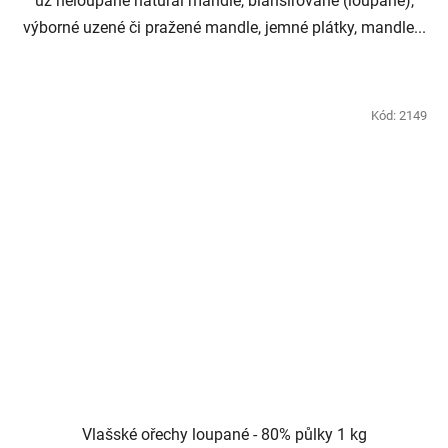
už neloupané natural mandle, blanšírované (loupané),
výborné uzené či pražené mandle, jemné plátky, mandle...
Kód:
2149
Vlašské ořechy loupané - 80% půlky 1 kg