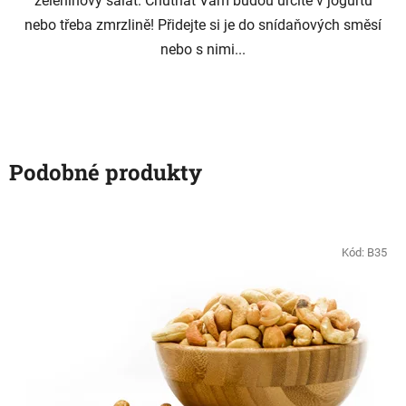
zeleninový salát. Chutnat Vám budou určitě v jogurtu
nebo třeba zmrzlině! Přidejte si je do snídaňových směsí
nebo s nimi...
Podobné produkty
Kód:
B35