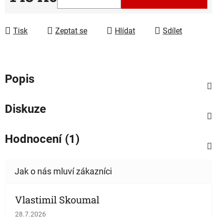
Měrná cena:
Tisk
Zeptat se
Hlídat
Sdílet
Popis
Diskuze
Hodnocení (1)
Vlastimil Skoumal
Hodnocení obchodu je 5 z 5 hvězdiček.
28.7.2026