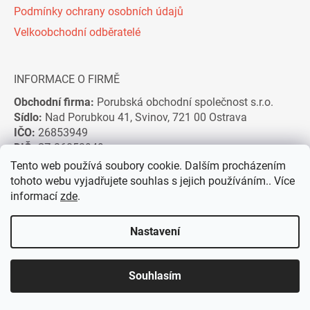
Podmínky ochrany osobních údajů
Velkoobchodní odběratelé
INFORMACE O FIRMĚ
Obchodní firma:
Porubská obchodní společnost s.r.o.
Sídlo:
Nad Porubkou 41, Svinov, 721 00 Ostrava
IČO:
26853949
DIČ:
CZ 26853949
Číslo účtu CZK:
2101887666/2010
Tento web používá soubory cookie. Dalším procházením
tohoto webu vyjadřujete souhlas s jejich používáním.. Více
Číslo účtu EUR:
2902140255/2010
informací
zde
.
Nastavení
Souhlasím