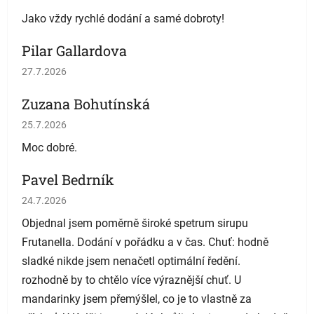
Jako vždy rychlé dodání a samé dobroty!
Pilar Gallardova
Hodnocení obchodu je 5 z 5 hvězdiček.
27.7.2026
Zuzana Bohutínská
Hodnocení obchodu je 5 z 5 hvězdiček.
25.7.2026
Moc dobré.
Pavel Bedrník
Hodnocení obchodu je 5 z 5 hvězdiček.
24.7.2026
Objednal jsem poměrně široké spetrum sirupu
Frutanella. Dodání v pořádku a v čas. Chuť: hodně
sladké nikde jsem nenačetl optimální ředění.
rozhodně by to chtělo více výraznější chuť. U
mandarinky jsem přemýšlel, co je to vlastně za