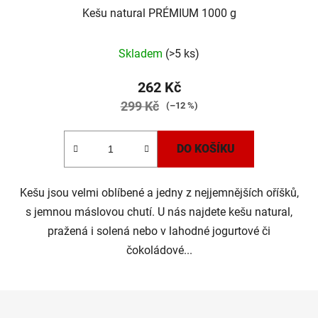
Kešu natural PRÉMIUM 1000 g
Skladem
(>5 ks)
262 Kč
299 Kč
(–12 %)
DO KOŠÍKU
Kešu jsou velmi oblíbené a jedny z nejjemnějších oříšků,
s jemnou máslovou chutí. U nás najdete kešu natural,
pražená i solená nebo v lahodné jogurtové či
čokoládové...
Z
á