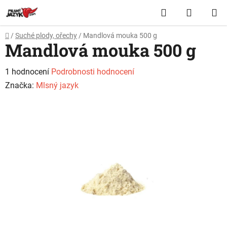
Přejít
Hledat
NÁKUP
na
obsah
KOŠÍK
Domů
/
Suché plody, ořechy
/
Mandlová mouka 500 g
Mandlová mouka 500 g
Průměrné
1 hodnocení
Podrobnosti hodnocení
hodnocení
Značka:
Mlsný jazyk
produktu
je
5,0
z
5
hvězdiček.