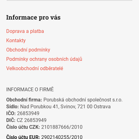
i
s
u
Informace pro vás
Doprava a platba
Kontakty
Obchodní podmínky
Podmínky ochrany osobních údajů
Velkoobchodní odběratelé
INFORMACE O FIRMĚ
Obchodní firma:
Porubská obchodní společnost s.r.o.
Sídlo:
Nad Porubkou 41, Svinov, 721 00 Ostrava
IČO:
26853949
DIČ:
CZ 26853949
Číslo účtu CZK:
2101887666/2010
Číslo účtu EUR:
2902140255/2010