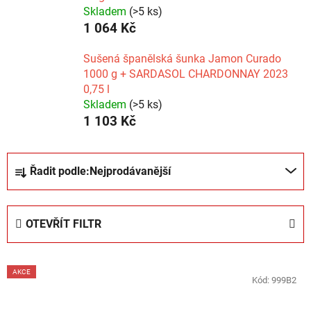
Skladem
(>5 ks)
1 064 Kč
Sušená španělská šunka Jamon Curado
1000 g + SARDASOL CHARDONNAY 2023
0,75 l
Skladem
(>5 ks)
1 103 Kč
Ř
Řadit podle:
Nejprodávanější
a
z
e
OTEVŘÍT FILTR
n
í
V
p
AKCE
ý
Kód:
999B2
r
SLEVA
p
o