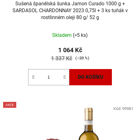
Sušená španělská šunka Jamon Curado 1000 g +
SARDASOL CHARDONNAY 2023 0,75l + 3 ks tuňák v
rostlinném oleji 80 g/ 52 g
Skladem
(>5 ks)
1 064 Kč
1 337 Kč
(–20 %)
DO KOŠÍKU
AKCE
Kód:
999B1
SLEVA