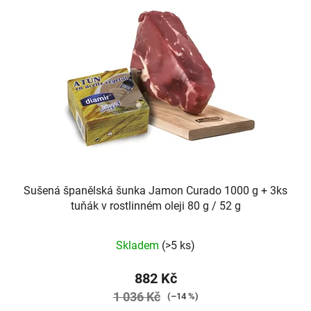
i
d
s
u
p
k
r
t
o
ů
d
u
k
t
ů
Sušená španělská šunka Jamon Curado 1000 g + 3ks
tuňák v rostlinném oleji 80 g / 52 g
Skladem
(>5 ks)
882 Kč
1 036 Kč
(–14 %)