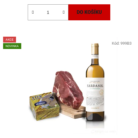
DO KOŠÍKU
AKCE
Kód:
999B3
NOVINKA
SLEVA