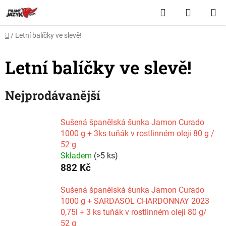
Přejít
Hledat
NÁKUP
na
obsah
KOŠÍK
Domů
/
Letní balíčky ve slevě!
Letní balíčky ve slevě!
Nejprodávanější
Sušená španělská šunka Jamon Curado
1000 g + 3ks tuňák v rostlinném oleji 80 g /
52 g
Skladem
(>5 ks)
882 Kč
Sušená španělská šunka Jamon Curado
1000 g + SARDASOL CHARDONNAY 2023
0,75l + 3 ks tuňák v rostlinném oleji 80 g/
52 g