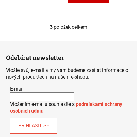
3
položek celkem
O
v
l
Z
á
á
d
Odebírat newsletter
p
a
a
c
Vložte svůj e-mail a my vám budeme zasílat informace o
t
í
nových produktech na našem e-shopu.
í
p
E-mail
r
v
k
Vložením e-mailu souhlasíte s
podmínkami ochrany
y
osobních údajů
v
ý
PŘIHLÁSIT SE
p