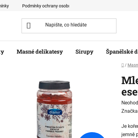
ínky
Podmínky ochrany osobních údajů
Velkoobchodní odb
ky
Masné delikatesy
Sirupy
Španělské d
Domů
/
Masné
Mle
ese
Průměr
Neohod
hodnoc
Značka
produk
Je koře
je
jemně p
0,0