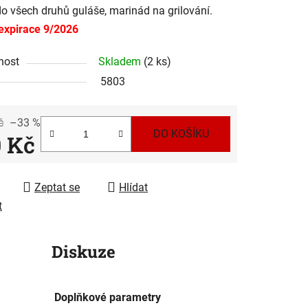
o všech druhů guláše, marinád na grilování.
expirace 9/2026
ek.
nost
Skladem
(2 ks)
5803
č
–33 %
DO KOŠÍKU
0 Kč
 cena:
Zeptat se
Hlídat
t
Diskuze
Doplňkové parametry