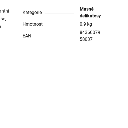
Masné
antní
Kategorie
delikatesy
še,
Hmotnost
0.9 kg
e
84360079
EAN
58037