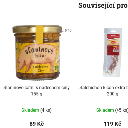
Související pr
DOPRODEJ
Kód:
P40
SLEVA
Slaninové čatní s nádechem číny
Salchichon kicon extra 
155 g
200 g
Skladem
(4 ks)
Skladem
(>5 ks
89 Kč
119 Kč