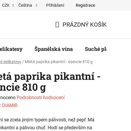
Přihlášení
Registrace
CZK
Čeština
ěratelé
PRÁZDNÝ KOŠÍK
NÁKUPNÍ
KOŠÍK
elikatesy
Španělská vína
Suché plody, ořec
 delikatesy
/
Mletá paprika pikantní - esencie 810 g
tá paprika pikantní -
ncie 810 g
né
noceno
Podrobnosti hodnocení
ení
:
DIAMIR
tu
ní se zcela jiným typem pálivosti, než pepř. Má
ikantní a pálivou chuť. Hodí se především na