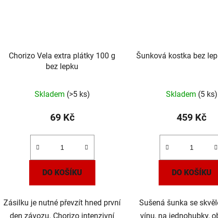
Chorizo Vela extra plátky 100 g
Šunková kostka bez lep
bez lepku
Skladem
(>5 ks)
Skladem
(5 ks)
69 Kč
459 Kč
DO KOŠÍKU
DO KOŠÍKU
Zásilku je nutné převzít hned první
Sušená šunka se skvěl
den závozu. Chorizo intenzivní
vínu, na jednohubky, 