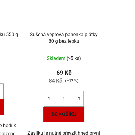
ku 550 g
Sušená vepřová panenka plátky
80 g bez lepku
Skladem
(>5 ks)
69 Kč
84 Kč
(–17 %)
DO KOŠÍKU
e hodí k
Zásilku je nutné převzít hned první
obložené