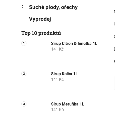
Suché plody, ořechy
Výprodej
Top 10 produktů
Sirup Citron & limetka 1L
141 Kč
Sirup Kolča 1L
141 Kč
Sirup Meruňka 1L
141 Kč