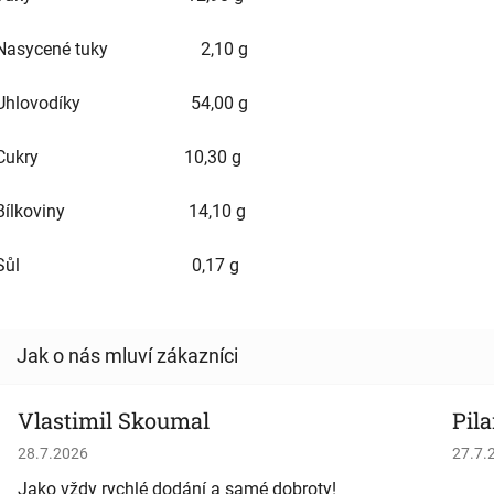
Nasycené tuky 2,10 g
Uhlovodíky 54,00 g
Cukry 10,30 g
Bílkoviny 14,10 g
Sůl 0,17 g
Vlastimil Skoumal
Pila
Hodnocení obchodu je 5 z 5 hvězdiček.
Hodno
28.7.2026
27.7.
Jako vždy rychlé dodání a samé dobroty!