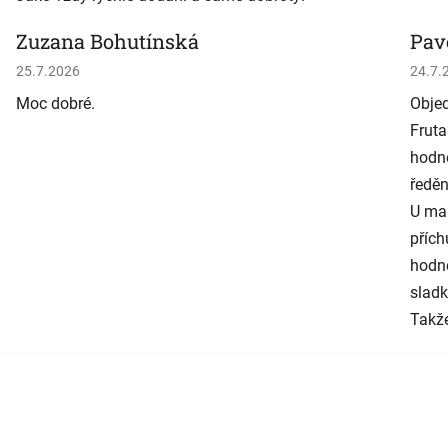
Zuzana Bohutínská
Pav
Hodnocení obchodu je 5 z 5 hvězdiček.
Hodno
25.7.2026
24.7.
Moc dobré.
Objed
Fruta
hodně
ředěn
U man
přích
hodně
sladk
Takže