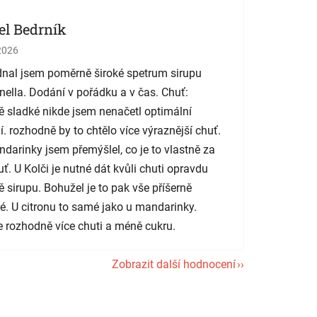
el Bedrník
cení obchodu je 5 z 5 hvězdiček.
2026
nal jsem poměrně široké spetrum sirupu
nella. Dodání v pořádku a v čas. Chuť:
 sladké nikde jsem nenačetl optimální
í. rozhodně by to chtělo více výraznější chuť.
darinky jsem přemýšlel, co je to vlastně za
uť. U Kolči je nutné dát kvůli chuti opravdu
 sirupu. Bohužel je to pak vše příšerně
é. U citronu to samé jako u mandarinky.
 rozhodně více chuti a méně cukru.
Zobrazit další hodnocení