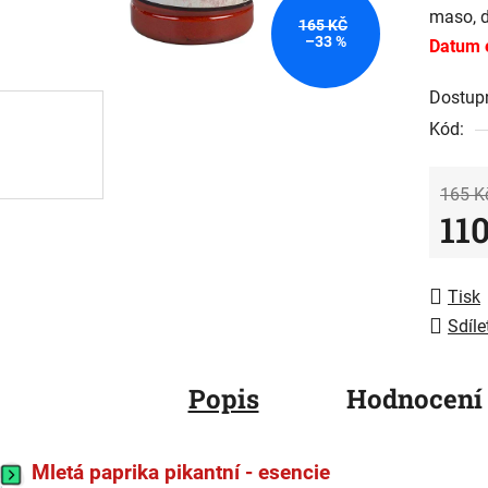
maso, d
z
165 KČ
–33 %
Datum 
5
hvězdič
Dostup
Kód:
165 K
11
Měrná
Tisk
Sdíle
Popis
Hodnocení
Mletá paprika pikantní - esencie