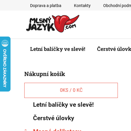
Přejít
Doprava a platba
Kontakty
Obchodní podm
na
obsah
Letní balíčky ve slevě!
Čerstvé úlov
P
Nákupní košík
o
s
t
0
KS /
0 KČ
r
K
Přeskočit
Letní balíčky ve slevě!
a
a
kategorie
n
t
Čerstvé úlovky
e
n
g
í