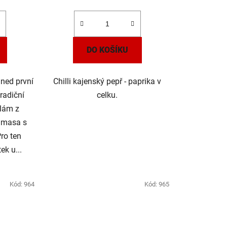
DO KOŠÍKU
hned první
Chilli kajenský pepř - paprika v
radiční
celku.
lám z
 masa s
Pro ten
ek u...
Kód:
964
Kód:
965