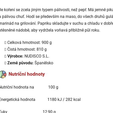
Je koření se zcela jiným typem pálivosti, než pepř. Má jemně pik
a pálivou chuť. Hodí se především na maso, do všech druhů gulá
marinád na grilování. Papriku skladujte v suchu a chladu v dobř
utěsněné nádobě, aby vydržela voňavá přibližně půl roku.
Celková hmotnost: 900 g
Čistá hmotnost: 810 g
Výrobce:
NUDISCO S.L.
Země původu:
Španělsko
Nutriční hodnoty
Nutriční hodnota na 100 g
Energetická hodnota 1180 kJ / 282 kcal
Tuky 12,90 g