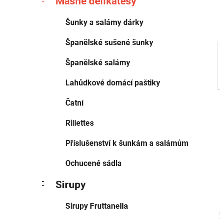
Masné delikatesy
o
p
r
a
Šunky a salámy dárky
i
n
e
Španělské sušené šunky
e
l
Španělské salámy
Lahůdkové domácí paštiky
Čatní
Rillettes
Příslušenství k šunkám a salámům
Ochucené sádla
Sirupy
Sirupy Fruttanella