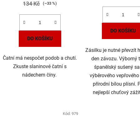
134 Kč
(–33 %)
DO KOŠÍKU
DO KOŠÍKU
Zásilku je nutné převzít 
Čatní má nespočet podob a chutí.
den závozu. Výborný t
Zkuste slaninové čatní s
španělský sušený sa
nádechem číny.
výběrového vepřového
přírodní bílou plísní. 
nejlepší chuťový zážit
Kód:
979