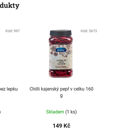
odukty
Kód:
997
Kód:
5673
bez lepku
Chilli kajenský pepř v celku 160
g
)
Skladem
(1 ks)
149 Kč